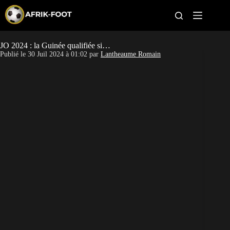
S
k
i
p
t
JO 2024 : la Guinée qualifiée si…
Maroc Olympique
o
Publié le
30 Juil 2024 à 01:02
par
Lantheaume Romain
c
o
Mali Olympique
n
t
Guinée Olympique
e
n
t
Egypte Olympique
Pronostic JO 2024