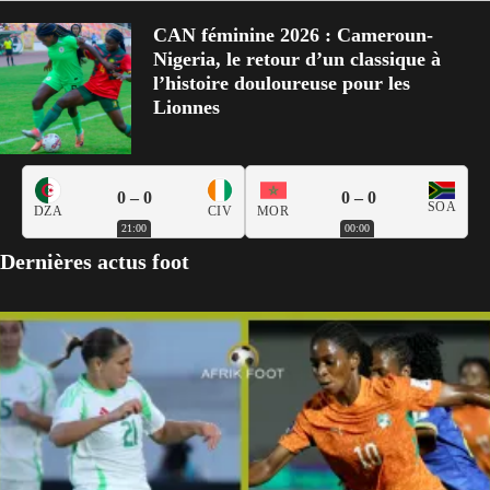
CAN féminine 2026 : Cameroun-
Nigeria, le retour d’un classique à
l’histoire douloureuse pour les
Lionnes
0 – 0
0 – 0
SOA
DZA
CIV
MOR
21:00
00:00
Dernières actus foot