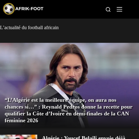
S
k
i
p
t
L’actualité du football africain
CAN féminine
o
c
o
CAN 2027
n
t
Pays
e
n
t
Clubs
Classement
“L’Algérie est la meilleure équipe, on aura nos
Paris sportifs
chances si…” : Reynald Pedros donne la recette pour
qualifier la Côte d’Ivoire en demi-finales de la CAN
féminine 2026
Algérie : Youcef Belaïli envoie déjà