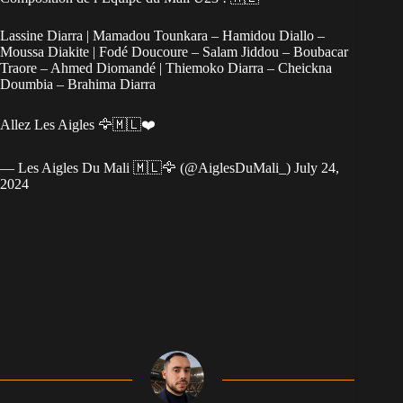
Lassine Diarra | Mamadou Tounkara – Hamidou Diallo –
Moussa Diakite | Fodé Doucoure – Salam Jiddou – Boubacar
Traore – Ahmed Diomandé | Thiemoko Diarra – Cheickna
Doumbia – Brahima Diarra
Allez Les Aigles 🦅🇲🇱❤️
— Les Aigles Du Mali 🇲🇱🦅 (@AiglesDuMali_)
July 24,
2024