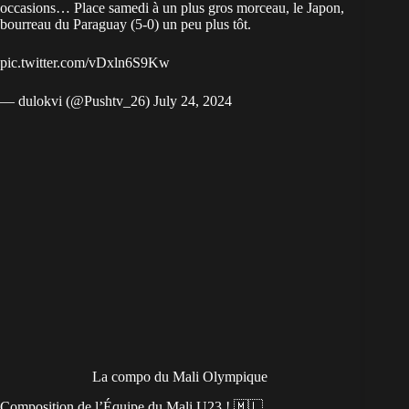
occasions… Place samedi à un plus gros morceau, le Japon,
bourreau du Paraguay (5-0) un peu plus tôt.
pic.twitter.com/vDxln6S9Kw
— dulokvi (@Pushtv_26)
July 24, 2024
La compo du Mali Olympique
Composition de l’Équipe du Mali U23 ! 🇲🇱