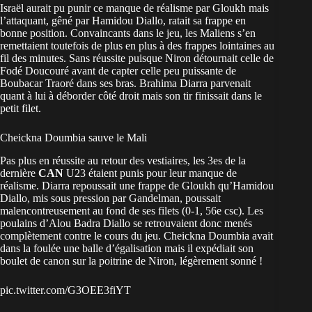
Israël aurait pu punir ce manque de réalisme par Gloukh mais
l’attaquant, gêné par Hamidou Diallo, ratait sa frappe en
bonne position. Convaincants dans le jeu, les Maliens s’en
remettaient toutefois de plus en plus à des frappes lointaines au
fil des minutes. Sans réussite puisque Niron détournait celle de
Fodé Doucouré avant de capter celle peu puissante de
Boubacar Traoré dans ses bras. Brahima Diarra parvenait
quant à lui à déborder côté droit mais son tir finissait dans le
petit filet.
Cheickna Doumbia sauve le Mali
Pas plus en réussite au retour des vestiaires, les 3es de la
dernière
CAN
U23 étaient punis pour leur manque de
réalisme. Diarra repoussait une frappe de Gloukh qu’Hamidou
Diallo, mis sous pression par Gandelman, poussait
malencontreusement au fond de ses filets (0-1, 56e csc). Les
poulains d’Alou Badra Diallo se retrouvaient donc menés
complètement contre le cours du jeu. Cheickna Doumbia avait
dans la foulée une balle d’égalisation mais il expédiait son
boulet de canon sur la poitrine de Niron, légèrement sonné !
pic.twitter.com/G3OEE3fiYT