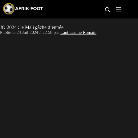
S
k
i
p
t
JO 2024 : le Mali gâche d’entrée
Maroc Olympique
o
Publié le
24 Juil 2024 à 22:58
par
Lantheaume Romain
c
o
Mali Olympique
n
t
Guinée Olympique
e
n
t
Egypte Olympique
Pronostic JO 2024