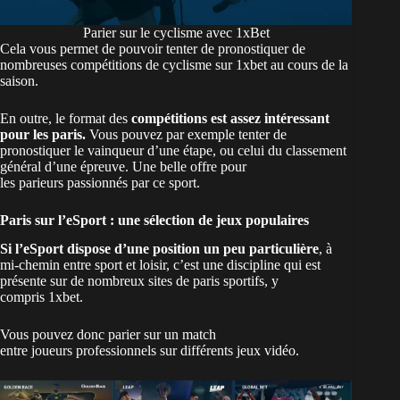
Parier sur le cyclisme avec 1xBet
Cela vous permet de pouvoir tenter de pronostiquer de
nombreuses compétitions de cyclisme sur 1xbet au cours de la
saison.
En outre, le format des
compétitions est assez intéressant
pour les paris.
Vous pouvez par exemple tenter de
pronostiquer le vainqueur d’une étape, ou celui du classement
général d’une épreuve. Une belle offre pour
les parieurs passionnés par ce sport.
Paris sur l’eSport : une sélection de jeux populaires
Si l’eSport dispose d’une position un peu particulière
, à
mi-chemin entre sport et loisir, c’est une discipline qui est
présente sur de nombreux sites de paris sportifs, y
compris 1xbet.
Vous pouvez donc parier sur un match
entre joueurs professionnels sur différents jeux vidéo.