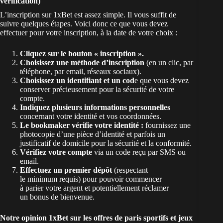
vérification)
L’
inscription sur 1xBet
est assez simple. Il vous suffit de
suivre quelques étapes. Voici donc ce que vous devez
effectuer pour votre inscription, à la date de votre choix :
Cliquez sur le bouton « inscription ».
Choisissez une méthode d’inscription
(en un clic, par
téléphone, par email, réseaux sociaux).
Choisissez un identifiant et un cod
e que vous devez
conserver précieusement pour la sécurité de votre
compte.
Indiquez plusieurs informations personnelles
concernant votre identité et vos coordonnées.
Le bookmaker vérifie votre identité :
fournissez une
photocopie d’une pièce d’identité et parfois un
justificatif de domicile pour la sécurité et la conformité.
Vérifiez votre compte
via un code reçu par SMS ou
email.
Effectuez un premier dépôt
(respectant
le minimum requis) pour pouvoir commencer
à parier votre argent et potentiellement réclamer
un bonus de bienvenue.
Notre opinion 1xBet sur les offres de paris sportifs et jeux