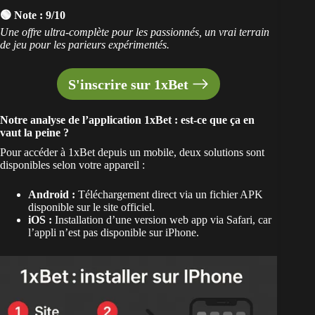
🟢 Note : 9/10
Une offre ultra-complète pour les passionnés, un vrai terrain
de jeu pour les parieurs expérimentés.
S'inscrire sur 1xBet
Notre analyse de l’application 1xBet : est-ce que ça en
vaut la peine ?
Pour accéder à
1xBet depuis un mobile
, deux solutions sont
disponibles selon votre appareil :
Android :
Téléchargement direct via un fichier APK
disponible sur le site officiel.
iOS :
Installation d’une version web app via Safari, car
l’appli n’est pas disponible sur iPhone.