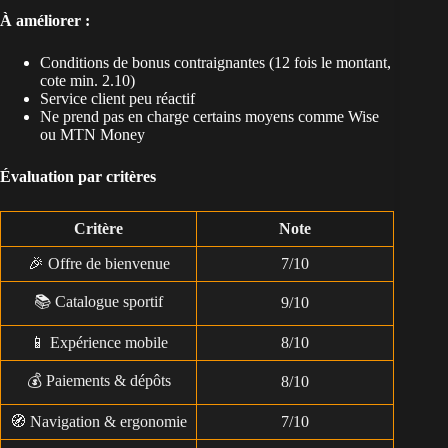
À améliorer :
Conditions de bonus contraignantes (12 fois le montant,
cote min. 2.10)
Service client peu réactif
Ne prend pas en charge certains moyens comme Wise
ou MTN Money
Évaluation par critères
Critère
Note
🎉 Offre de bienvenue
7/10
📚 Catalogue sportif
9/10
📱 Expérience mobile
8/10
💰 Paiements & dépôts
8/10
🧭 Navigation & ergonomie
7/10