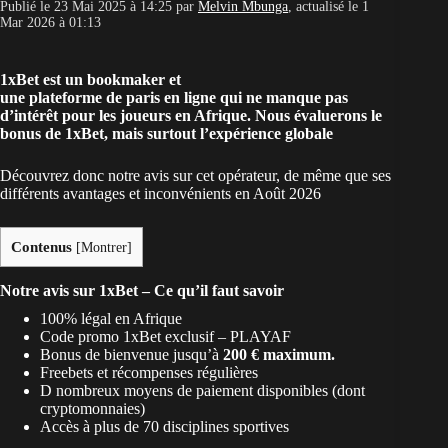
Publié le
23 Mai 2025 à 14:25
par
Melvin Mbunga
, actualisé le
1
Mar 2026 à 01:13
1xBet est un bookmaker et
une plateforme de paris en ligne qui ne manque pas
d’intérêt pour les joueurs en Afrique. Nous évaluerons le
bonus de 1xBet, mais surtout l’expérience globale
Découvrez donc notre avis sur cet opérateur, de même que ses
différents avantages et inconvénients en Août 2026
Contenus
[
Montrer
]
Notre avis sur 1xBet – Ce qu’il faut savoir
100% légal en Afrique
Code promo 1xBet exclusif
– PLAYAF
Bonus de bienvenue jusqu’à
200 € maximum.
Freebets et récompenses régulières
D nombreux moyens de paiement disponibles (dont
cryptomonnaies)
Accès à plus de 70 disciplines sportives