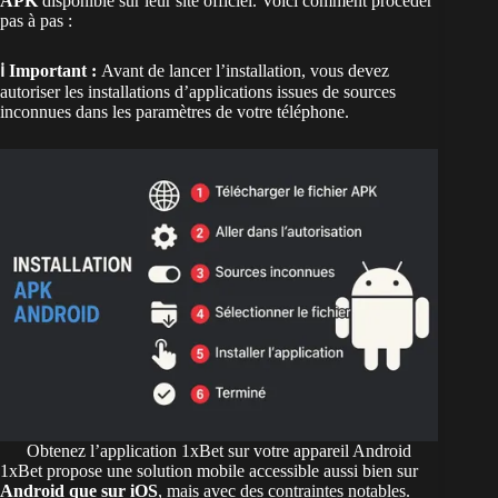
APK
disponible sur leur site officiel. Voici comment procéder
pas à pas :
ℹ️ Important :
Avant de lancer l’installation, vous devez
autoriser les installations d’applications issues de sources
inconnues dans les paramètres de votre téléphone.
Obtenez l’application 1xBet sur votre appareil Android
1xBet propose une solution mobile accessible aussi bien sur
Android que sur iOS
, mais avec des contraintes notables.