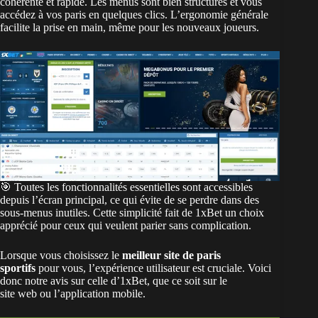
cohérente et rapide. Les menus sont bien structurés et vous
accédez à vos paris en quelques clics. L’ergonomie générale
facilite la prise en main, même pour les nouveaux joueurs.
🎯 Toutes les fonctionnalités essentielles sont accessibles
depuis l’écran principal, ce qui évite de se perdre dans des
sous-menus inutiles. Cette simplicité fait de 1xBet un choix
apprécié pour ceux qui veulent parier sans complication.
Lorsque vous choisissez le
meilleur site de paris
sportifs
pour vous, l’expérience utilisateur est cruciale. Voici
donc notre avis sur celle d’1xBet, que ce soit sur le
site web ou l’application mobile.