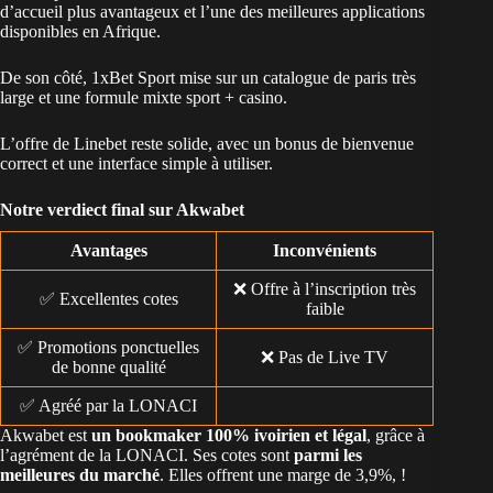
d’accueil plus avantageux et l’une des meilleures applications
disponibles en Afrique.
De son côté,
1xBet Sport
mise sur un catalogue de paris très
large et une formule mixte sport + casino.
L’offre de
Linebet
reste solide, avec un bonus de bienvenue
correct et une interface simple à utiliser.
Notre verdiect final sur Akwabet
Avantages
Inconvénients
❌ Offre à l’inscription très
✅ Excellentes cotes
faible
✅ Promotions ponctuelles
❌ Pas de Live TV
de bonne qualité
✅ Agréé par la LONACI
Akwabet est
un bookmaker 100% ivoirien et légal
, grâce à
l’agrément de la LONACI. Ses cotes sont
parmi les
meilleures du marché
. Elles offrent une marge de 3,9%,
!