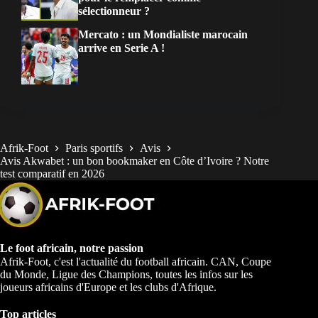
sélectionneur ?
Mercato : un Mondialiste marocain
arrive en Serie A !
Afrik-Foot
Paris sportifs
Avis
Avis Akwabet : un bon bookmaker en Côte d’Ivoire ? Notre
test comparatif en 2026
Le foot africain, notre passion
Afrik-Foot, c'est l'actualité du football africain. CAN, Coupe
du Monde, Ligue des Champions, toutes les infos sur les
joueurs africains d'Europe et les clubs d'Afrique.
Top articles