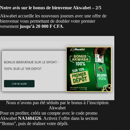
Notre avis sur le bonus de bienvenue Akwabet – 2/5
Akwabet accueille les nouveaux joueurs avec une offre de
bienvenue vous permettant de doubler votre premier
versement
jusqu’à 20 000 F CFA
.
Nous n’avons pas été séduits par le bonus à l’inscription
Akwabet
Pour en profiter, crééz un compte avec le
code promo
Akwabet
NA3484326
. Activez l’offre dans la section
“Bonus”, puis de réaliser votre dépôt.