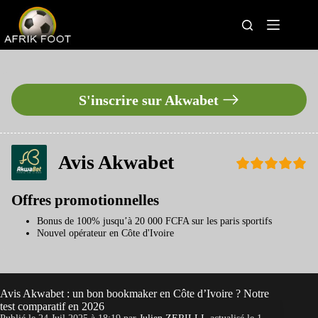
S
k
i
p
t
Bonus bookmakers
o
c
o
APK paris sportifs
S'inscrire sur Akwabet
n
t
Sites paris sportifs
e
n
Avis Akwabet
t
Pronostics foot
5
r
a
Actus Foot
Offres promotionnelles
t
i
Bonus de 100% jusqu’à 20 000 FCFA sur les paris sportifs
n
Nouvel opérateur en Côte d'Ivoire
g
Avis Akwabet : un bon bookmaker en Côte d’Ivoire ? Notre
test comparatif en 2026