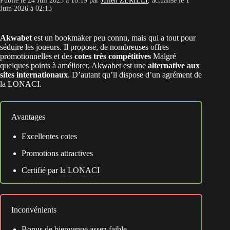
Publié le
24 Juil 2025 à 18:19
par
Julien ZERILLI
, actualisé le
1
Juin 2026 à 02:13
Akwabet
est un bookmaker peu connu, mais qui a tout pour
séduire les joueurs. Il propose, de nombreuses offres
promotionnelles et des
cotes très compétitives
Malgré
quelques points à améliorer, Akwabet est une
alternative aux
sites internationaux
. D’autant qu’il dispose d’un agrément de
la LONACI.
Avantages
Excellentes cotes
Promotions attractives
Certifié par la LONACI
Inconvénients
Bonus de bienvenue assez faible