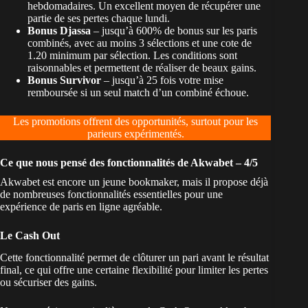
hebdomadaires. Un excellent moyen de récupérer une
partie de ses pertes chaque lundi.
Bonus Djassa
– jusqu’à 600% de bonus sur les paris
combinés, avec au moins 3 sélections et une cote de
1.20 minimum par sélection. Les conditions sont
raisonnables et permettent de réaliser de beaux gains.
Bonus Survivor
– jusqu’à 25 fois votre mise
remboursée si un seul match d’un combiné échoue.
Les promotions offrent des opportunités, surtout pour les
parieurs expérimentés.
Ce que nous pensé des fonctionnalités de Akwabet – 4/5
Akwabet est encore un jeune bookmaker, mais il propose déjà
de nombreuses fonctionnalités essentielles pour une
expérience de paris en ligne agréable.
Le Cash Out
Cette fonctionnalité permet de clôturer un pari avant le résultat
final, ce qui offre une certaine flexibilité pour limiter les pertes
ou sécuriser des gains.