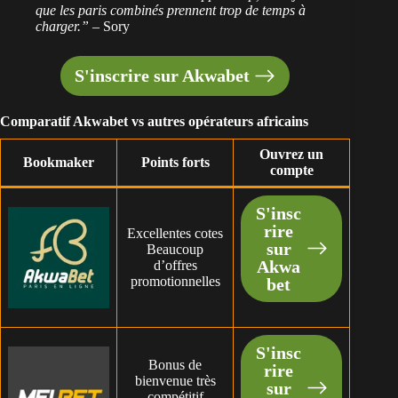
que les paris combinés prennent trop de temps à
charger.”
– Sory
S'inscrire sur Akwabet
Comparatif Akwabet vs autres opérateurs africains
Ouvrez un
Bookmaker
Points forts
compte
S'insc
rire
Excellentes cotes
sur
Beaucoup
Akwa
d’offres
promotionnelles
bet
S'insc
Bonus de
rire
bienvenue très
sur
compétitif