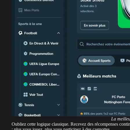
La meilleu
Oubliez cette logique classique. Recevez des récompenses conti
: plus vous jouez, plus vous participez à des cagnottes.