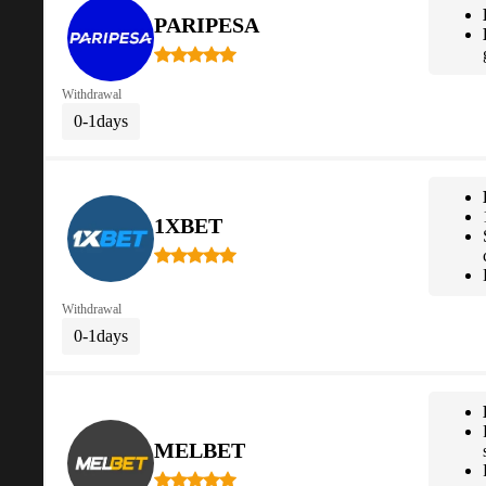
PARIPESA
Withdrawal
0-1
days
1XBET
Withdrawal
0-1
days
MELBET