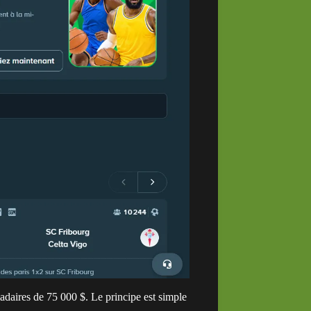
daires de 75 000 $. Le principe est simple