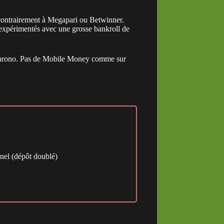
) contrairement à Megapari ou Betwinner.
s expérimentés avec une grosse bankroll de
es chrono. Pas de Mobile Money comme sur
nel (dépôt doublé)