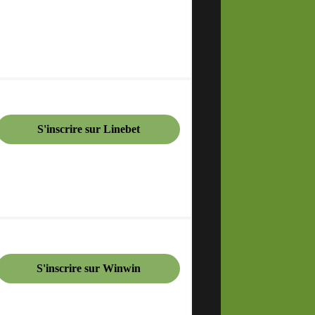
S'inscrire sur Linebet
S'inscrire sur Winwin