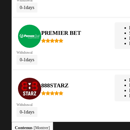
Withdrawal
0-1
days
PREMIER BET
Withdrawal
0-1
days
888STARZ
Withdrawal
0-1
days
Contenus
[
Montrer
]