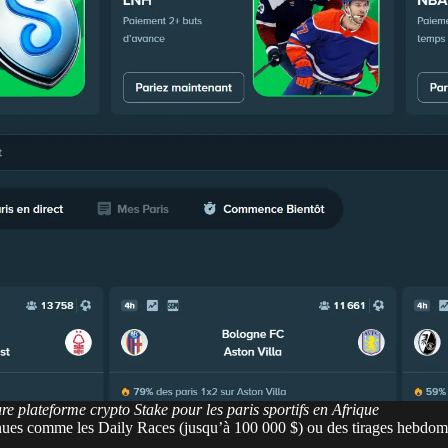
re plateforme crypto Stake pour les paris sportifs en Afrique
nues comme les Daily Races (jusqu’à 100 000 $) ou des tirages hebdoma