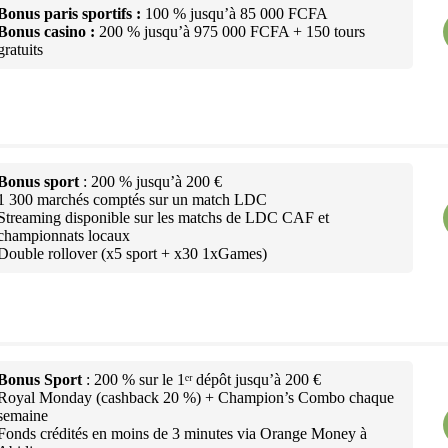
Bonus paris sportifs :
100 % jusqu’à 85 000 FCFA
Bonus casino :
200 % jusqu’à 975 000 FCFA + 150 tours
gratuits
Bonus sport
: 200 % jusqu’à 200 €
1 300 marchés comptés sur un match LDC
Streaming disponible sur les matchs de LDC CAF et
championnats locaux
Double rollover (x5 sport + x30 1xGames)
Bonus Sport
: 200 % sur le 1ᵉʳ dépôt jusqu’à 200 €
Royal Monday (cashback 20 %) + Champion’s Combo chaque
semaine
Fonds crédités en moins de 3 minutes via Orange Money à