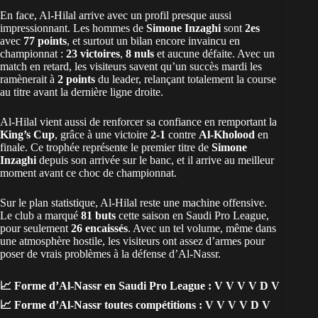
En face, Al-Hilal arrive avec un profil presque aussi
impressionnant. Les hommes de
Simone Inzaghi
sont
2es
avec
77 points
, et surtout un bilan encore invaincu en
championnat :
23 victoires
,
8 nuls
et aucune défaite. Avec un
match en retard, les visiteurs savent qu’un succès mardi les
ramènerait à
2 points
du leader, relançant totalement la course
au titre avant la dernière ligne droite.
Al-Hilal vient aussi de renforcer sa confiance en remportant la
King’s Cup
, grâce à une victoire
2-1
contre
Al-Kholood
en
finale. Ce trophée représente le premier titre de
Simone
Inzaghi
depuis son arrivée sur le banc, et il arrive au meilleur
moment avant ce choc de championnat.
Sur le plan statistique, Al-Hilal reste une machine offensive.
Le club a marqué
81 buts
cette saison en Saudi Pro League,
pour seulement
26 encaissés
. Avec un tel volume, même dans
une atmosphère hostile, les visiteurs ont assez d’armes pour
poser de vrais problèmes à la défense d’Al-Nassr.
📈
Forme d’Al-Nassr en Saudi Pro League :
V V V V D V
📈
Forme d’Al-Nassr toutes compétitions :
V V V V D V