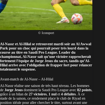
© Iconsport
Al-Nassr et Al-Hilal se retrouvent mardi soir au Al Awwal
Park pour un choc qui pourrait peser très lourd dans la
course au titre en Saudi Pro League. Leader du
championnat, Al-Nassr sait qu’une victoire rapprocherait
fortement l’équipe de Jorge Jesus du sacre, tandis qu’Al-
Hilal arrive avec l’obligation de frapper fort pour relancer
totalement le suspense.
Avant-match de Al-Nassr – Al-Hilal
Al-Nassr réalise une saison de très haut niveau. Les hommes
de
Jorge Jesus
dominent la Saudi Pro League avec
82 points
,
grâce à un bilan de
27 victoires
,
1 nul
et
4 défaites
. À ce
stade de la saison, ce rendement place le club de Riyad en
position idéale pour aller chercher le titre, surtout avant une