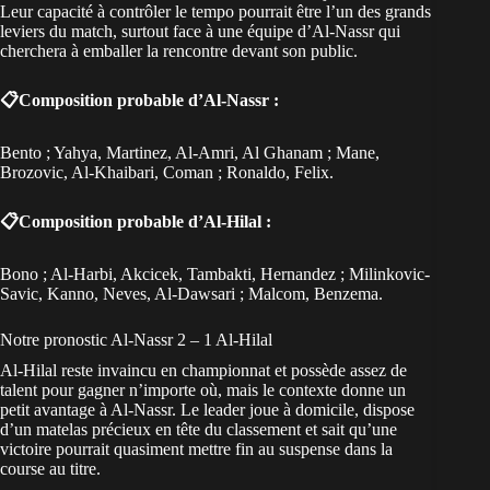
Leur capacité à contrôler le tempo pourrait être l’un des grands
leviers du match, surtout face à une équipe d’Al-Nassr qui
cherchera à emballer la rencontre devant son public.
📋Composition probable d’Al-Nassr :
Bento ; Yahya, Martinez, Al-Amri, Al Ghanam ; Mane,
Brozovic, Al-Khaibari, Coman ; Ronaldo, Felix.
📋Composition probable d’Al-Hilal :
Bono ; Al-Harbi, Akcicek, Tambakti, Hernandez ; Milinkovic-
Savic, Kanno, Neves, Al-Dawsari ; Malcom, Benzema.
Notre pronostic Al-Nassr 2 – 1 Al-Hilal
Al-Hilal reste invaincu en championnat et possède assez de
talent pour gagner n’importe où, mais le contexte donne un
petit avantage à Al-Nassr. Le leader joue à domicile, dispose
d’un matelas précieux en tête du classement et sait qu’une
victoire pourrait quasiment mettre fin au suspense dans la
course au titre.