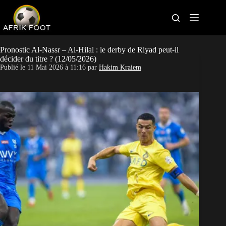
S
k
i
p
t
Bonus bookmakers
o
Pronostic Al-Nassr – Al-Hilal : le derby de Riyad peut-il
c
décider du titre ? (12/05/2026)
o
Publié le
11 Mai 2026 à 11:16
par
Hakim Kraiem
APK paris sportifs
n
t
Sites paris sportifs
e
n
t
Pronostics foot
Actus Foot