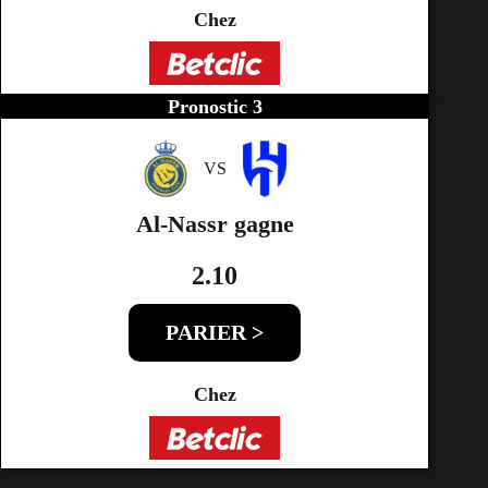
Chez
Pronostic 3
VS
Al-Nassr gagne
2.10
PARIER >
Chez