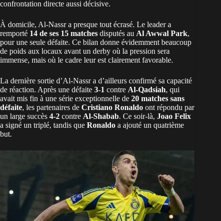
confrontation directe aussi décisive.
À domicile, Al-Nassr a presque tout écrasé. Le leader a
remporté
14 de ses 15 matches
disputés au
Al Awwal Park
,
pour une seule défaite. Ce bilan donne évidemment beaucoup
de poids aux locaux avant un derby où la pression sera
immense, mais où le cadre leur est clairement favorable.
La dernière sortie d’Al-Nassr a d’ailleurs confirmé sa capacité
de réaction. Après une défaite
3-1
contre
Al-Qadsiah
, qui
avait mis fin à une série exceptionnelle de
20 matches sans
défaite
, les partenaires de
Cristiano Ronaldo
ont répondu par
un large succès
4-2
contre
Al-Shabab
. Ce soir-là,
Joao Felix
a signé un triplé, tandis que
Ronaldo
a ajouté un quatrième
but.