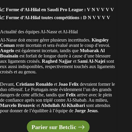
📈
Forme d’Al-Hilal en Saudi Pro League :
V N V V V V
📈
Forme d’Al-Hilal toutes compétitions :
D N V V V V
Actualité des équipes Al-Nassr et Al-Hilal
Al-Nassr doit encore gérer plusieurs incertitudes.
Kingsley
Coman
reste incertain et sera évalué avant le coup d’envoi.
Angelo
est également incertain, tandis que
Mubarak Al
Buainain
est forfait de longue durée à cause d’une blessure
aux ligaments croisés.
Raghed Najjar
et
Sami Al-Najei
sont
eux aussi indisponibles, respectivement touchés aux ligaments
croisés et au genou.
Devant,
Cristiano Ronaldo
et
Joao Felix
devraient former le
duo offensif. Le Portugais reste évidemment l’un des grands
dangers de cette affiche, tandis que
Felix
arrive avec le plein
de confiance après son triplé contre Al-Shabab. Au milieu,
Marcelo Brozovic
et
Abdullah Al-Khaibari
sont attendus
pour donner de l’équilibre à l’équipe de
Jorge Jesus
.
Parier sur Betclic