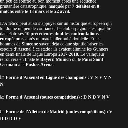
un peu de souffle au bon moment après une séquence
printanière catastrophique, marquée par
7 défaites en 8
matchs
entre le
18 mars
et le
22 avril
.
L’Atlético peut aussi s’appuyer sur un historique européen qui
lui donne un peu de confiance. Le club espagnol s’est qualifié
dans
6
de ses
10 précédentes doubles confrontations
européennes
après un match aller nul à domicile. Et les
hommes de
Simeone
savent déjà ce que signifie briser les
espoirs d’Arsenal à ce stade : ils avaient éliminé les Gunners
en demi-finale de Ligue Europa
2017-2018
. Le vainqueur
retrouvera en finale le
Bayern Munich
ou le
Paris Saint-
Germain
à la
Puskas Arena
.
📈
Forme d’Arsenal en Ligue des champions :
V N V V N
N
📈
Forme d’Arsenal (toutes compétitions) :
D N D V N V
📈
Forme de l’Atlético de Madrid (toutes compétitions) :
V
D D D D V