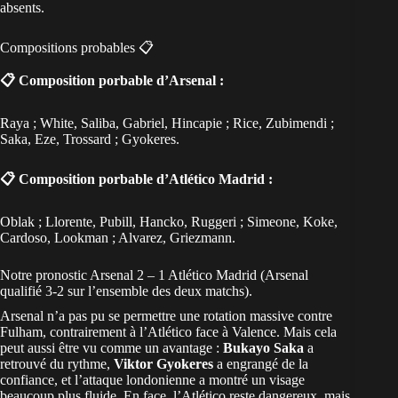
absents.
Compositions probables 📋
📋 Composition porbable d’Arsenal :
Raya ; White, Saliba, Gabriel, Hincapie ; Rice, Zubimendi ;
Saka, Eze, Trossard ; Gyokeres.
📋 Composition porbable d’Atlético Madrid :
Oblak ; Llorente, Pubill, Hancko, Ruggeri ; Simeone, Koke,
Cardoso, Lookman ; Alvarez, Griezmann.
Notre pronostic Arsenal 2 – 1 Atlético Madrid (Arsenal
qualifié 3-2 sur l’ensemble des deux matchs).
Arsenal n’a pas pu se permettre une rotation massive contre
Fulham, contrairement à l’Atlético face à Valence. Mais cela
peut aussi être vu comme un avantage :
Bukayo Saka
a
retrouvé du rythme,
Viktor Gyokeres
a engrangé de la
confiance, et l’attaque londonienne a montré un visage
beaucoup plus fluide. En face, l’Atlético reste dangereux, mais