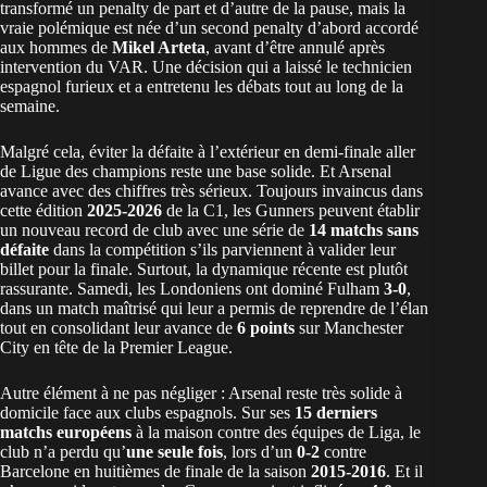
transformé un penalty de part et d’autre de la pause, mais la
vraie polémique est née d’un second penalty d’abord accordé
aux hommes de
Mikel Arteta
, avant d’être annulé après
intervention du VAR. Une décision qui a laissé le technicien
espagnol furieux et a entretenu les débats tout au long de la
semaine.
Malgré cela, éviter la défaite à l’extérieur en demi-finale aller
de Ligue des champions reste une base solide. Et Arsenal
avance avec des chiffres très sérieux. Toujours invaincus dans
cette édition
2025-2026
de la C1, les Gunners peuvent établir
un nouveau record de club avec une série de
14 matchs sans
défaite
dans la compétition s’ils parviennent à valider leur
billet pour la finale. Surtout, la dynamique récente est plutôt
rassurante. Samedi, les Londoniens ont dominé Fulham
3-0
,
dans un match maîtrisé qui leur a permis de reprendre de l’élan
tout en consolidant leur avance de
6 points
sur Manchester
City en tête de la Premier League.
Autre élément à ne pas négliger : Arsenal reste très solide à
domicile face aux clubs espagnols. Sur ses
15 derniers
matchs européens
à la maison contre des équipes de Liga, le
club n’a perdu qu’
une seule fois
, lors d’un
0-2
contre
Barcelone en huitièmes de finale de la saison
2015-2016
. Et il