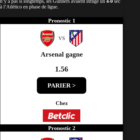
n’y a pas si longtemps, les Gunners avaient infligé un
4-0
sec
à l’Atlético en phase de ligue.
Pronostic 1
VS
Arsenal gagne
1.56
PARIER >
Chez
Pronostic 2