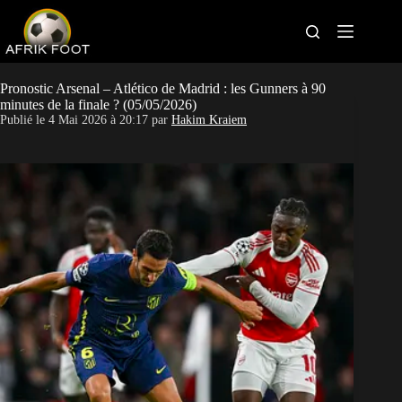
S
k
i
p
t
Bonus bookmakers
o
Pronostic Arsenal – Atlético de Madrid : les Gunners à 90
c
minutes de la finale ? (05/05/2026)
o
Publié le
4 Mai 2026 à 20:17
par
Hakim Kraiem
APK paris sportifs
n
t
Sites paris sportifs
e
n
t
Pronostics foot
Actus Foot