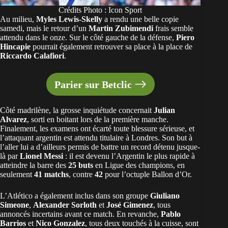
Crédits Photo : Icon Sport
Au milieu,
Myles Lewis-Skelly
a rendu une belle copie
samedi, mais le retour d’un
Martin Zubimendi
frais semble
attendu dans le onze. Sur le côté gauche de la défense,
Piero
Hincapie
pourrait également retrouver sa place à la place de
Riccardo Calafiori
.
Parier sur Betclic
Côté madrilène, la grosse inquiétude concernait
Julian
Alvarez
, sorti en boitant lors de la première manche.
Finalement, les examens ont écarté toute blessure sérieuse, et
l’attaquant argentin est attendu titulaire à Londres. Son but à
l’aller lui a d’ailleurs permis de battre un record détenu jusque-
là par
Lionel Messi
: il est devenu l’Argentin le plus rapide à
atteindre la barre des
25 buts
en Ligue des champions, en
seulement
41 matchs
, contre
42
pour l’octuple Ballon d’Or.
L’Atlético a également inclus dans son groupe
Giuliano
Simeone
,
Alexander Sorloth
et
José Gimenez
, tous
annoncés incertains avant ce match. En revanche,
Pablo
Barrios
et
Nico Gonzalez
, tous deux touchés à la cuisse, sont