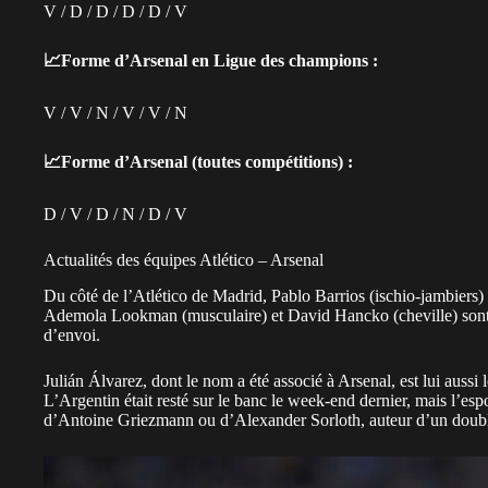
V / D / D / D / D / V
📈Forme d’Arsenal en Ligue des champions :
V / V / N / V / V / N
📈Forme d’Arsenal (toutes compétitions) :
D / V / D / N / D / V
Actualités des équipes Atlético – Arsenal
Du côté de l’Atlético de Madrid, Pablo Barrios (ischio-jambiers) 
Ademola Lookman (musculaire) et David Hancko (cheville) sont q
d’envoi.
Julián Álvarez, dont le nom a été associé à Arsenal, est lui auss
L’Argentin était resté sur le banc le week-end dernier, mais l’espo
d’Antoine Griezmann ou d’Alexander Sorloth, auteur d’un doublé 