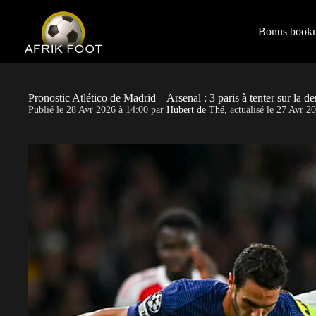
S
k
i
Bonus book
p
t
o
c
o
Pronostic Atlético de Madrid – Arsenal : 3 paris à tenter sur la
n
Publié le
28 Avr 2026 à 14:00
par
Hubert de Thé
, actualisé le
27 Avr 20
t
e
n
t