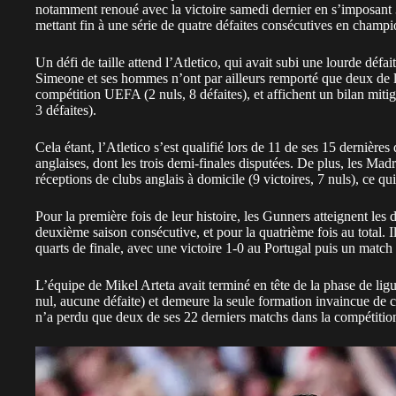
notamment renoué avec la victoire samedi dernier en s’imposant 3
mettant fin à une série de quatre défaites consécutives en champio
Un défi de taille attend l’Atletico, qui avait subi une lourde défai
Simeone et ses hommes n’ont par ailleurs remporté que deux de l
compétition UEFA (2 nuls, 8 défaites), et affichent un bilan miti
3 défaites).
Cela étant, l’Atletico s’est qualifié lors de 11 de ses 15 dernièr
anglaises, dont les trois demi-finales disputées. De plus, les Mad
réceptions de clubs anglais à domicile (9 victoires, 7 nuls), ce qu
Pour la première fois de leur histoire, les Gunners atteignent les
deuxième saison consécutive, et pour la quatrième fois au total. I
quarts de finale, avec une victoire 1-0 au Portugal puis un match
L’équipe de Mikel Arteta avait terminé en tête de la phase de ligu
nul, aucune défaite) et demeure la seule formation invaincue de cet
n’a perdu que deux de ses 22 derniers matchs dans la compétition 