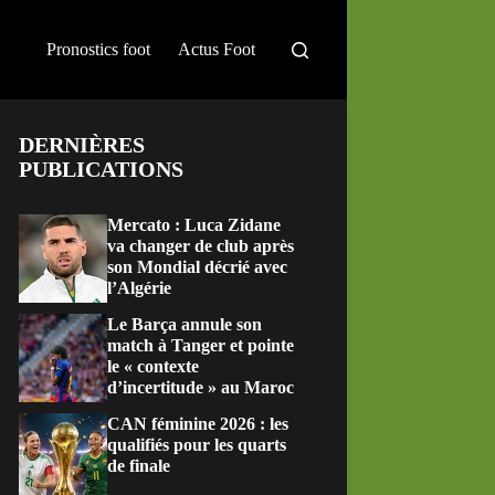
Pronostics foot
Actus Foot
DERNIÈRES
PUBLICATIONS
Mercato : Luca Zidane
va changer de club après
son Mondial décrié avec
l’Algérie
Le Barça annule son
match à Tanger et pointe
le « contexte
d’incertitude » au Maroc
CAN féminine 2026 : les
qualifiés pour les quarts
de finale