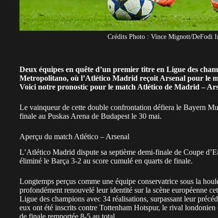
Crédits Photo : Vince Mignott/DeFodi I
Deux équipes en quête d’un premier titre en Ligue des champ
Metropolitano, où l’Atlético Madrid reçoit Arsenal pour le m
Voici notre pronostic pour le match Atlético de Madrid – Ar
Le vainqueur de cette double confrontation défiera le Bayern Muni
finale au Puskas Arena de Budapest le 30 mai.
Aperçu du match Atlético – Arsenal
L’Atlético Madrid dispute sa septième demi-finale de Coupe d’E
éliminé le Barça 3-2 au score cumulé en quarts de finale.
Longtemps perçus comme une équipe conservatrice sous la houle
profondément renouvelé leur identité sur la scène européenne cette
Ligue des champions avec 34 réalisations, surpassant leur précéd
eux ont été inscrits contre Tottenham Hotspur, le rival londonien
de finale remportée 8-5 au total.