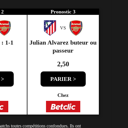
 2
Pronostic 3
VS
 : 1-1
Julian Alvarez buteur ou
passeur
2,50
 >
PARIER >
Chez
atchs toutes compétitions confondues. Ils ont