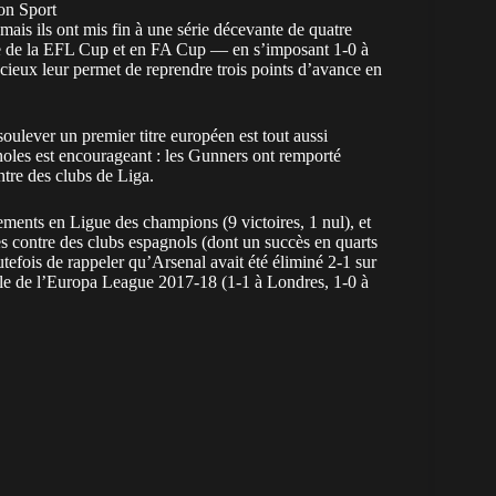
con Sport
is ils ont mis fin à une série décevante de quatre
le de la EFL Cup et en FA Cup — en s’imposant 1-0 à
cieux leur permet de reprendre trois points d’avance en
 soulever un premier titre européen est tout aussi
noles est encourageant : les Gunners ont remporté
tre des clubs de Liga.
ments en Ligue des champions (9 victoires, 1 nul), et
s contre des clubs espagnols (dont un succès en quarts
utefois de rappeler qu’Arsenal avait été éliminé 2-1 sur
nale de l’Europa League 2017-18 (1-1 à Londres, 1-0 à