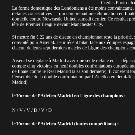
Crédits Photo : I
La forme domestique des Londoniens a été moins convaincante, ma
défaites consécutives — qui comprenait une élimination en fina
domicile contre Newcastle United samedi dernier. Ce résultat pré
tête de Premier League devant Manchester City.
Si mettre fin à 22 ans de disette en championnat reste la priorité,
convoité pour Arsenal. Leur récent bilan face aux équipes espag
chacun de leurs sept derniers matchs de Ligue des champions con
Arsenal se déplace à Madrid avec une seule défaite en 11 déplace
compte cinq victoires en neuf doubles confrontations européenne
de finale contre le Real Madrid la saison dernière). Il convient to
l’ensemble de la double confrontation par l’Atletico en demi-fi
Madrid).
📈Forme de l’Atletico Madrid en Ligue des champions :
N / V / V / D / V / D
📈Forme de l’Atletico Madrid (toutes compétitions) :