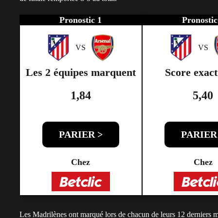
Pronostic 1
Pronostic
VS
VS
Les 2 équipes marquent
Score exact
1,84
5,40
PARIER >
PARIER
Chez
Chez
Les Madrilènes ont marqué lors de chacun de leurs 12 derniers m