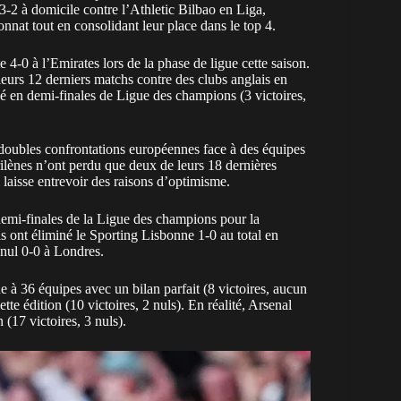
-2 à domicile contre l’Athletic Bilbao en Liga,
nnat tout en consolidant leur place dans le top 4.
te 4-0 à l’Emirates lors de la phase de ligue cette saison.
eurs 12 derniers matchs contre des clubs anglais en
gé en demi-finales de Ligue des champions (3 victoires,
es doubles confrontations européennes face à des équipes
rilènes n’ont perdu que deux de leurs 18 dernières
i laisse entrevoir des raisons d’optimisme.
 demi-finales de la Ligue des champions pour la
ls ont éliminé le Sporting Lisbonne 1-0 au total en
 nul 0-0 à Londres.
e à 36 équipes avec un bilan parfait (8 victoires, aucun
te édition (10 victoires, 2 nuls). En réalité, Arsenal
(17 victoires, 3 nuls).