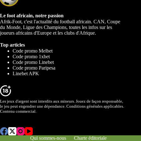
Le foot africain, notre passion
Afrik-Foot, c'est l'actualité du football africain. CAN, Coupe
du Monde, Ligue des Champions, toutes les infos sur les
joueurs africains d'Europe et les clubs d'Afrique.
Top articles
Code promo Melbet
Code promo 1xbet
Code promo Linebet
Code promo Paripesa
Linebet APK
Les jeux d'argent sont interdits aux mineurs. Jouez de façon responsable,
le jeu peut engendrer une dépendance. Conditions générales applicables.
Contenu commercial.
Qui sommes-nous
Charte éditoriale