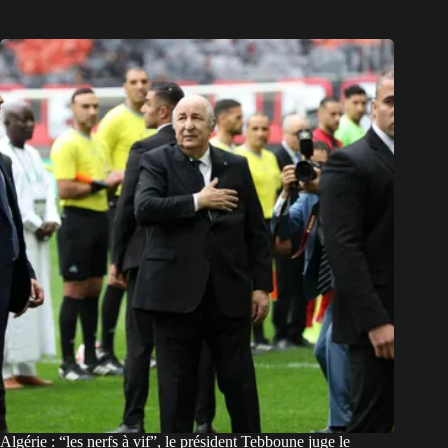
Algérie : “les nerfs à vif”, le président Tebboune juge le