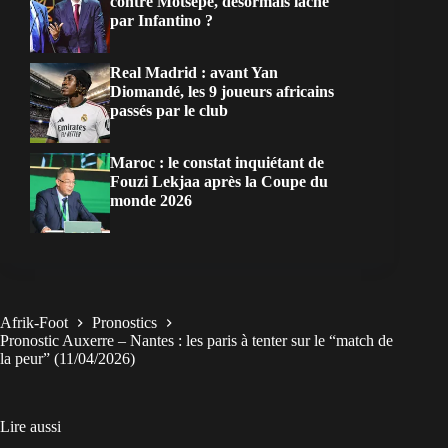
contre Motsepe, désormais lâché
par Infantino ?
Real Madrid : avant Yan
Diomandé, les 9 joueurs africains
passés par le club
Maroc : le constat inquiétant de
Fouzi Lekjaa après la Coupe du
monde 2026
Afrik-Foot
Pronostics
Pronostic Auxerre – Nantes : les paris à tenter sur le “match de
la peur” (11/04/2026)
Lire aussi