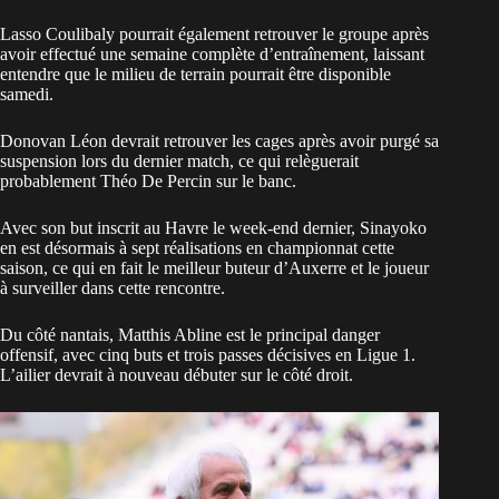
Lasso Coulibaly pourrait également retrouver le groupe après
avoir effectué une semaine complète d’entraînement, laissant
entendre que le milieu de terrain pourrait être disponible
samedi.
Donovan Léon devrait retrouver les cages après avoir purgé sa
suspension lors du dernier match, ce qui relèguerait
probablement Théo De Percin sur le banc.
Avec son but inscrit au Havre le week-end dernier, Sinayoko
en est désormais à sept réalisations en championnat cette
saison, ce qui en fait le meilleur buteur d’Auxerre et le joueur
à surveiller dans cette rencontre.
Du côté nantais, Matthis Abline est le principal danger
offensif, avec cinq buts et trois passes décisives en Ligue 1.
L’ailier devrait à nouveau débuter sur le côté droit.