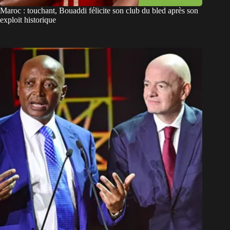
Maroc : touchant, Bouaddi félicite son club du bled après son
exploit historique