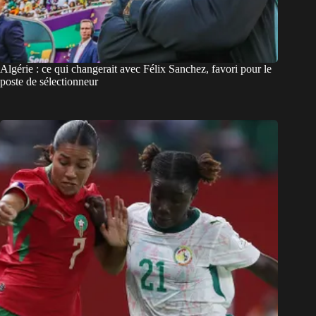
Algérie : ce qui changerait avec Félix Sanchez, favori pour le
poste de sélectionneur