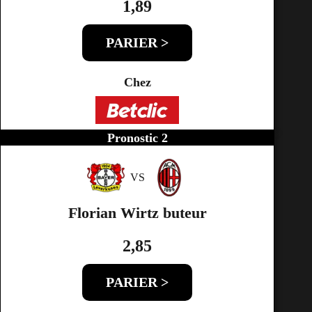
1,89
PARIER >
Chez
Pronostic 2
VS
Florian Wirtz buteur
2,85
PARIER >