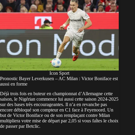
Icon Sport
Pronostic Bayer Leverkusen – AC Milan : Victor Boniface est
aussi en forme
Déjà trois fois en buteur en championnat d’Allemagne cette
saison, le Nigérian commence lui aussi cette saison 2024-2025
sur des bases très encourageantes. Il n’a en revanche pas
encore débloqué son compteur en C1 face à Feyenoord. Un
but de Victor Boniface ou de son remplaçant contre Milan
multipliera votre mise de départ par 2,05 si vous faîtes le choix
de passer par Betclic.