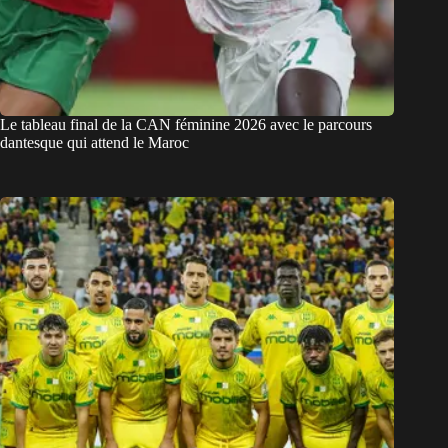
Le tableau final de la CAN féminine 2026 avec le parcours
dantesque qui attend le Maroc