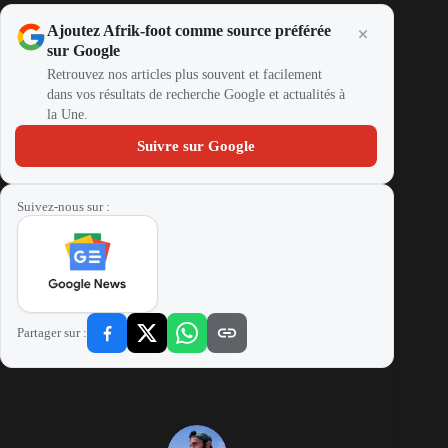
Ajoutez Afrik-foot comme source préférée
sur Google
Retrouvez nos articles plus souvent et facilement
dans vos résultats de recherche Google et actualités à
la Une.
Suivre sur Google
Suivez-nous sur :
Partager sur :