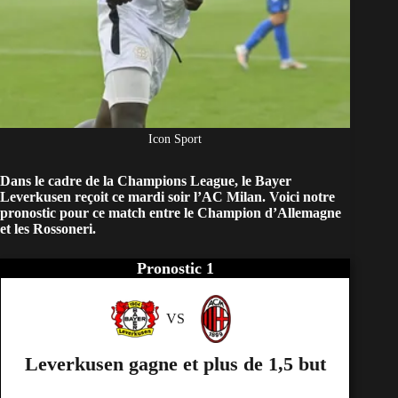
Icon Sport
Dans le cadre de la Champions League, le Bayer
Leverkusen reçoit ce mardi soir l’AC Milan. Voici notre
pronostic pour ce match entre le Champion d’Allemagne
et les Rossoneri.
Pronostic 1
VS
Leverkusen gagne et plus de 1,5 but