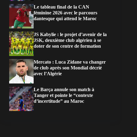
Le tableau final de la CAN
féminine 2026 avec le parcours
dantesque qui attend le Maroc
JS Kabylie : le projet d’avenir de la
JSK, deuxième club algérien à se
doter de son centre de formation
Mercato : Luca Zidane va changer
de club après son Mondial décrié
avec l’Algérie
Le Barça annule son match à
Tanger et pointe le “contexte
d’incertitude” au Maroc