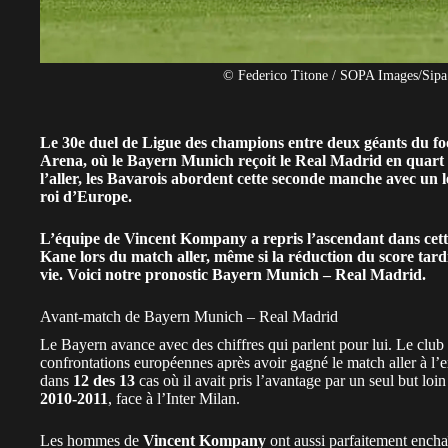
© Federico Titone / SOPA Images/Sipa
Le 30e duel de Ligue des champions entre deux géants du foot
Arena, où le Bayern Munich reçoit le Real Madrid en quart 
l’aller, les Bavarois abordent cette seconde manche avec un l
roi d’Europe.
L’équipe de Vincent Kompany a repris l’ascendant dans cette
Kane lors du match aller, même si la réduction du score tar
vie. Voici notre pronostic Bayern Munich – Real Madrid.
Avant-match de Bayern Munich – Real Madrid
Le Bayern avance avec des chiffres qui parlent pour lui. Le clu
confrontations européennes après avoir gagné le match aller à l’ex
dans
12 des 13
cas où il avait pris l’avantage par un seul but loi
2010-2011
, face à l’Inter Milan.
Les hommes de
Vincent Kompany
ont aussi parfaitement encha