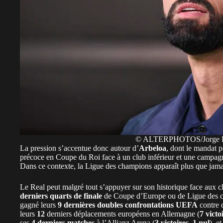
© ALTERPHOTOS/Jorge Ro
La pression s’accentue donc autour d’
Arbeloa
, dont le mandat p
précoce en Coupe du Roi face à un club inférieur et une campagne
Dans ce contexte, la Ligue des champions apparaît plus que jama
Le Real peut malgré tout s’appuyer sur son historique face aux
derniers quarts de finale
de Coupe d’Europe ou de Ligue des ch
gagné leurs
9 dernières doubles confrontations UEFA
contre 
leurs
12
derniers déplacements européens en Allemagne (
7 victo
ses
4 derniers matches
à l’Allianz Arena (
3 victoires, 1 nul
), e