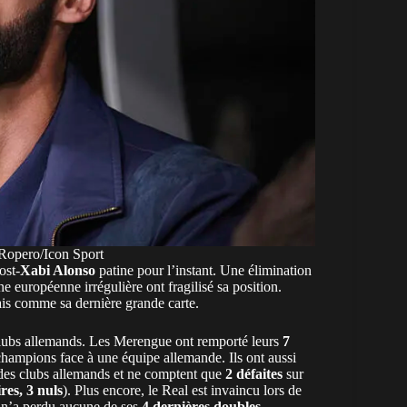
pero/Icon Sport
ost-
Xabi Alonso
patine pour l’instant. Une élimination
 européenne irrégulière ont fragilisé sa position.
is comme sa dernière grande carte.
 clubs allemands. Les Merengue ont remporté leurs
7
ampions face à une équipe allemande. Ils ont aussi
des clubs allemands et ne comptent que
2 défaites
sur
ires, 3 nuls
). Plus encore, le Real est invaincu lors de
t n’a perdu aucune de ses
4 dernières doubles