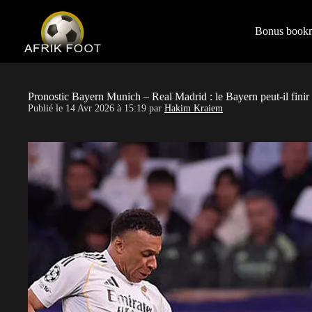
S
k
i
Bonus book
p
t
o
c
o
Pronostic Bayern Munich – Real Madrid : le Bayern peut-il finir 
n
Publié le
14 Avr 2026 à 15:19
par
Hakim Kraiem
t
e
n
t