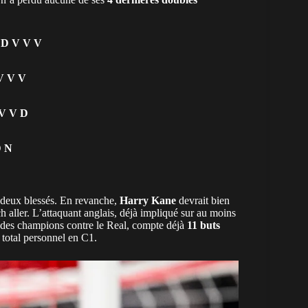
 D V V V
V V V
V V D
D N
s deux blessés. En revanche,
Harry Kane
devrait bien
h aller. L’attaquant anglais, déjà impliqué sur au moins
des champions contre le Real, compte déjà
11 buts
 total personnel en C1.