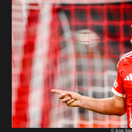
© Icon Spo