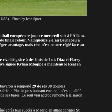
 USA) - Photo by Icon Sport
ball européen se joue ce mercredi soir à l’Allianz
de finale retour. Vainqueurs 2-1 au Bernabéu à
éger avantage, mais rien n’est encore réglé face au
 rivalité grâce à des buts de Luis Diaz et Harry
dive signée Kylian Mbappé a maintenu le Real en
b bavarois a remporté
29 de ses 30
doubles
térieur. Plus impressionnant encore, il s’est qualifié
n de ses bases. Le seul vrai accroc remonte à la saison
îné après leur succès à Madrid en allant corriger
St