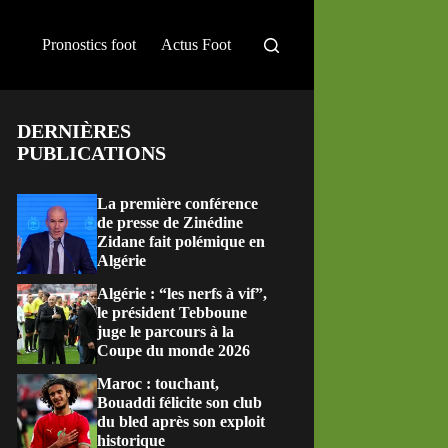
Pronostics foot
Actus Foot
DERNIÈRES
PUBLICATIONS
La première conférence
de presse de Zinédine
Zidane fait polémique en
Algérie
Algérie : “les nerfs à vif”,
le président Tebboune
juge le parcours à la
Coupe du monde 2026
Maroc : touchant,
Bouaddi félicite son club
du bled après son exploit
historique