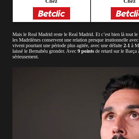
Chez
Chez
Mais le Real Madrid reste le Real Madrid. Et c’est bien là tout le
les Madrilènes conservent une relation presque irrationnelle ave
vivent pourtant une période plus agitée, avec une défaite
2-1
à Ma
laissé le Bernabéu gronder. Avec
9 points
de retard sur le Barça
sérieusement.