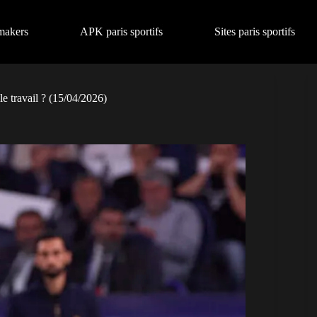
makers
APK paris sportifs
Sites paris sportifs
le travail ? (15/04/2026)