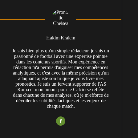
Hakim Kraiem
Je suis bien plus qu'un simple rédacteur, je suis un
passionné de football avec une expertise pointue
dans les contenus sportifs. Mon expérience en
rédaction m'a permis d'aiguiser mes compétences
analytiques, et c'est avec la même précision qu'un
attaquant ajuste son tir que je vous livre mes
pronostics. Je suis un fervent supporter de l'AS
Roma et mon amour pour le Calcio se reflète
dans chacune de mes analyses, où je m'efforce de
dévoiler les subtilités tactiques et les enjeux de
chaque match.