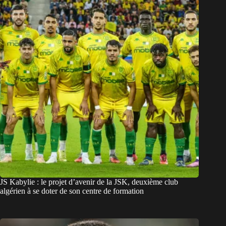
JS Kabylie : le projet d’avenir de la JSK, deuxième club
algérien à se doter de son centre de formation