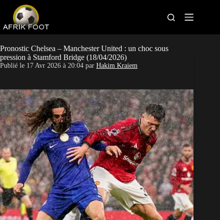
S
k
i
p
t
Bonus bookmakers
o
Pronostic Chelsea – Manchester United : un choc sous
c
pression à Stamford Bridge (18/04/2026)
o
Publié le
17 Avr 2026 à 20:04
par
Hakim Kraiem
APK paris sportifs
n
t
Sites paris sportifs
e
n
t
Pronostics foot
Actus Foot