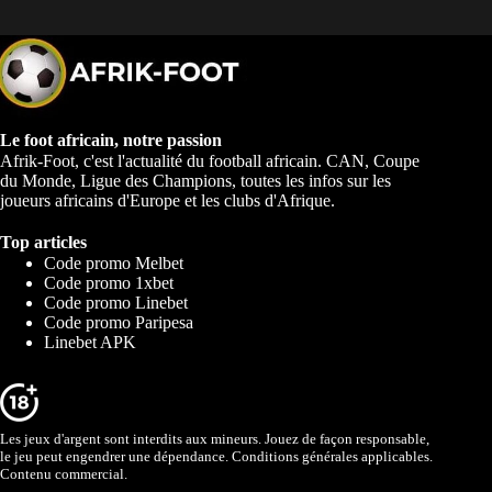
Le foot africain, notre passion
Afrik-Foot, c'est l'actualité du football africain. CAN, Coupe
du Monde, Ligue des Champions, toutes les infos sur les
joueurs africains d'Europe et les clubs d'Afrique.
Top articles
Code promo Melbet
Code promo 1xbet
Code promo Linebet
Code promo Paripesa
Linebet APK
Les jeux d'argent sont interdits aux mineurs. Jouez de façon responsable,
le jeu peut engendrer une dépendance. Conditions générales applicables.
Contenu commercial.