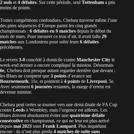
2 nuls
et
4 défaites
. Sur cette période, seul
Tottenham
a pris
moins de points.
Toutes compétitions confondues, Chelsea traverse même l’une
des pires séquences d’Europe parmi les cinq grands
championnats :
6 défaites en 9 matches
depuis le début du
mois de mars. Pour mesurer ce trou d’air, il avait fallu
29
matches
aux Londoniens pour subir leurs
6 défaites
précédentes.
Le revers
3-0
concédé à domicile contre
Manchester City
le
week-end dernier a encore compliqué la mission. Désormais
6e
, Chelsea doit presque autant regarder derrière que devant :
les Blues ne comptent que
3 points
d’avance sur
Bournemouth
, 11e, et pointent à
4 points
de
Liverpool
, 5e.
Avec seulement
6 journées
restantes, la marge d’erreur est
devenue minime.
Chelsea peut certes se tourner vers une demi-finale de FA Cup
contre
Leeds
à Wembley, mais l’urgence est ailleurs. Les
Blues doivent absolument éviter une
quatrième défaite
consécutive
en championnat, ce qui ne leur est plus arrivé
depuis
mai 2023
sous
Frank Lampard
. Plus inquiétant
encore : ils n’ont plus perdu
4 matches de suite sans