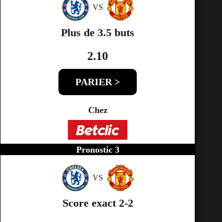
VS
Plus de 3.5 buts
2.10
PARIER >
Chez
Pronostic 3
VS
Score exact 2-2