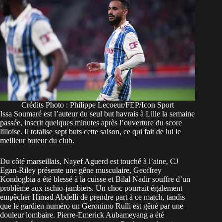
Crédits Photo : Philippe Lecoeur/FEP/Icon Sport
Issa Soumaré est l’auteur du seul but havrais à Lille la semaine
passée, inscrit quelques minutes après l’ouverture du score
lilloise. Il totalise sept buts cette saison, ce qui fait de lui le
meilleur buteur du club.
Du côté marseillais, Nayef Aguerd est touché à l’aine, CJ
Egan-Riley présente une gêne musculaire, Geoffrey
Kondogbia a été blessé à la cuisse et Bilal Nadir souffre d’un
problème aux ischio-jambiers. Un choc pourrait également
empêcher Himad Abdelli de prendre part à ce match, tandis
que le gardien numéro un Geronimo Rulli est gêné par une
douleur lombaire. Pierre-Emerick Aubameyang a été