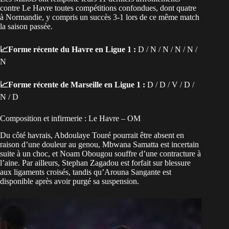
contre Le Havre toutes compétitions confondues, dont quatre
à Normandie, y compris un succès 3-1 lors de ce même match
la saison passée.
📈Forme récente du Havre en Ligue 1 :
D / N / N / N / N /
N
📈Forme récente de Marseille en Ligue 1 :
D / D / V / D /
N / D
Composition et infirmerie : Le Havre – OM
Du côté havrais, Abdoulaye Touré pourrait être absent en
raison d’une douleur au genou, Mbwana Samatta est incertain
suite à un choc, et Noam Obougou souffre d’une contracture à
l’aine. Par ailleurs, Stephan Zagadou est forfait sur blessure
aux ligaments croisés, tandis qu’Arouna Sangante est
disponible après avoir purgé sa suspension.