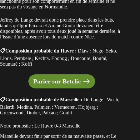
sanctionné pour son comportement en fin de semaine et ne
sera pas du voyage en Normandie.
Jeffrey de Lange devrait donc prendre place dans les buts,
tandis qu’Igor Paixao et Amine Gouiri devraient être
disponibles, après avoir tous deux joué la semaine dernière, à
l’issue d’une absence lors du match contre Nice.
📋Composition probable du Havre :
Diaw ; Nego, Seko,
Lloris, Pembele ; Kechta, Ebonog ; Doucoure, Boufal,
Soumaré ; Koffi
Parier sur Betclic
📋Composition probable de Marseille :
De Lange ; Weah,
Balerdi, Medina, Palmieri ; Vermeeren, Hojbjerg ;
Greenwood, Timber, Paixao ; Gouiri
Notre pronostic : Le Havre 0-3 Marseille
Marseille devrait finir par sortir de sa mauvaise passe, et Le