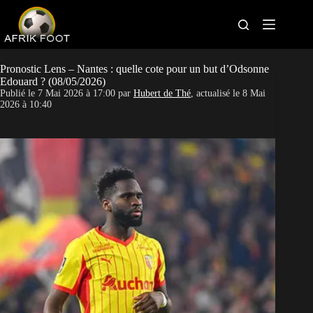
S
k
i
p
t
Bonus bookmakers
o
Pronostic Lens – Nantes : quelle cote pour un but d’Odsonne
c
Edouard ? (08/05/2026)
o
Publié le
7 Mai 2026 à 17:00
par
Hubert de Thé
, actualisé le
8 Mai
APK paris sportifs
2026 à 10:40
n
t
Sites paris sportifs
e
n
t
Pronostics foot
Actus Foot