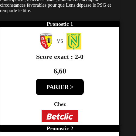
circonstances favorables pour que Lens dépasse le PSG et
remporte le titre.
Pronostic 1
VS
Score exact : 2-0
6,60
PARIER >
Chez
Pronostic 2