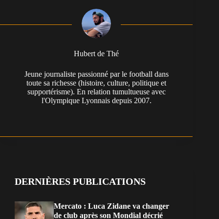
Hubert de Thé
Jeune journaliste passionné par le football dans
toute sa richesse (histoire, culture, politique et
supportérisme). En relation tumultueuse avec
l'Olympique Lyonnais depuis 2007.
DERNIÈRES PUBLICATIONS
Mercato : Luca Zidane va changer
de club après son Mondial décrié