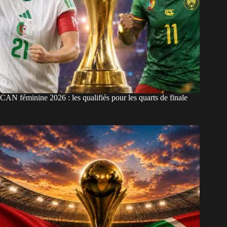
CAN féminine 2026 : les qualifiés pour les quarts de finale