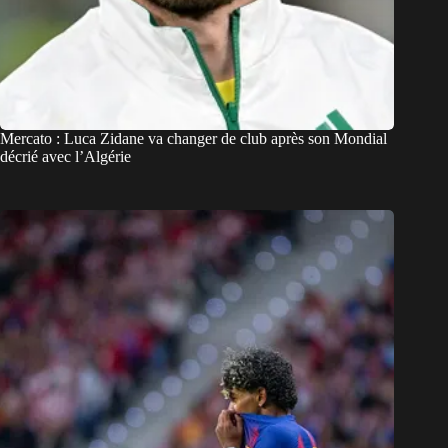
Mercato : Luca Zidane va changer de club après son Mondial
décrié avec l’Algérie