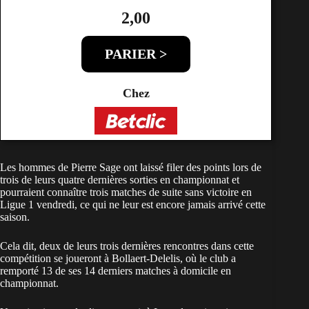
2,00
PARIER >
Chez
Les hommes de Pierre Sage ont laissé filer des points lors de
trois de leurs quatre dernières sorties en championnat et
pourraient connaître trois matches de suite sans victoire en
Ligue 1 vendredi, ce qui ne leur est encore jamais arrivé cette
saison.
Cela dit, deux de leurs trois dernières rencontres dans cette
compétition se joueront à Bollaert-Delelis, où le club a
remporté 13 de ses 14 derniers matches à domicile en
championnat.