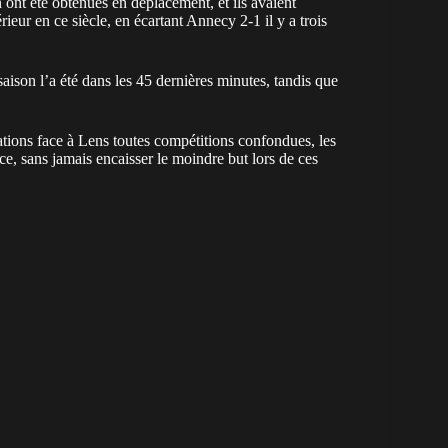
on ont été obtenues en déplacement, et ils avaient
ieur en ce siècle, en écartant Annecy 2-1 il y a trois
aison l’a été dans les 45 dernières minutes, tandis que
ations face à Lens toutes compétitions confondues, les
e, sans jamais encaisser le moindre but lors de ces