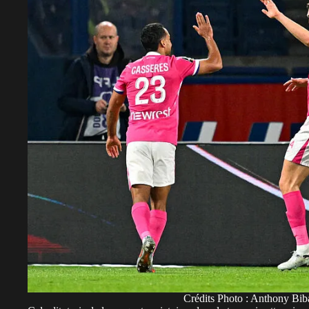
Crédits Photo : Anthony Bib