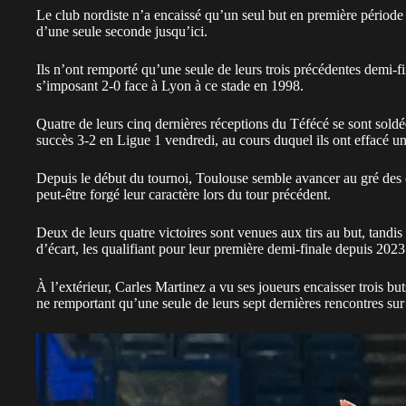
Le club nordiste n’a encaissé qu’un seul but en première période 
d’une seule seconde jusqu’ici.
Ils n’ont remporté qu’une seule de leurs trois précédentes demi-fi
s’imposant 2-0 face à Lyon à ce stade en 1998.
Quatre de leurs cinq dernières réceptions du Téfécé se sont soldé
succès 3-2 en Ligue 1 vendredi, au cours duquel ils ont effacé un
Depuis le début du tournoi, Toulouse semble avancer au gré des c
peut-être forgé leur caractère lors du tour précédent.
Deux de leurs quatre victoires sont venues aux tirs au but, tandis
d’écart, les qualifiant pour leur première demi-finale depuis 2023
À l’extérieur, Carles Martinez a vu ses joueurs encaisser trois but
ne remportant qu’une seule de leurs sept dernières rencontres sur