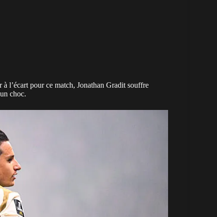
 à l’écart pour ce match, Jonathan Gradit souffre
’un choc.