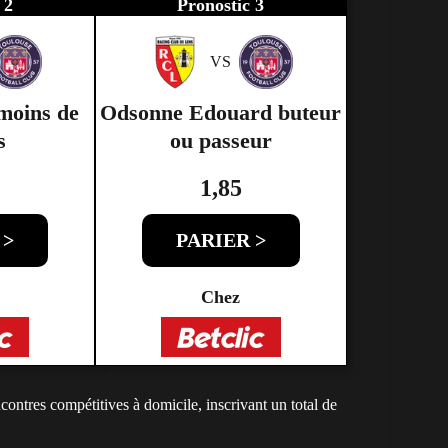
 2
Pronostic 3
VS
moins de
Odsonne Edouard buteur
s
ou passeur
1,85
 >
PARIER >
Chez
ontres compétitives à domicile, inscrivant un total de