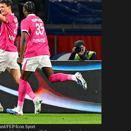
ard/FEP/Icon Sport