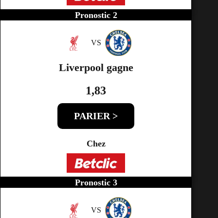
Pronostic 2
VS
Liverpool gagne
1,83
PARIER >
Chez
Pronostic 3
VS