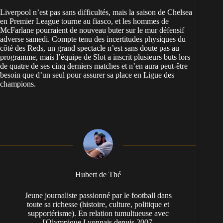
Liverpool n’est pas sans difficultés, mais la saison de Chelsea
en Premier League tourne au fiasco, et les hommes de
McFarlane pourraient de nouveau buter sur le mur défensif
adverse samedi. Compte tenu des incertitudes physiques du
côté des Reds, un grand spectacle n’est sans doute pas au
programme, mais l’équipe de Slot a inscrit plusieurs buts lors
de quatre de ses cinq derniers matches et n’en aura peut-être
besoin que d’un seul pour assurer sa place en Ligue des
champions.
Hubert de Thé
Jeune journaliste passionné par le football dans
toute sa richesse (histoire, culture, politique et
supportérisme). En relation tumultueuse avec
l'Olympique Lyonnais depuis 2007.