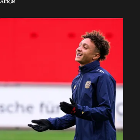
Afrique