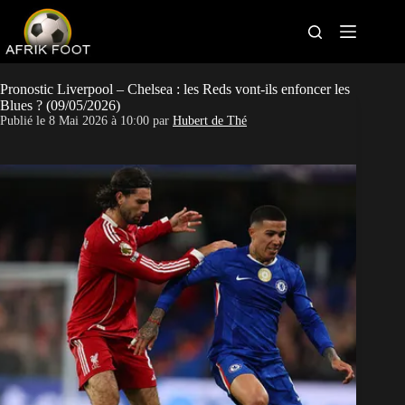
S
k
i
p
t
Bonus bookmakers
o
Pronostic Liverpool – Chelsea : les Reds vont-ils enfoncer les
c
Blues ? (09/05/2026)
o
Publié le
8 Mai 2026 à 10:00
par
Hubert de Thé
APK paris sportifs
n
t
Sites paris sportifs
e
n
t
Pronostics foot
Actus Foot