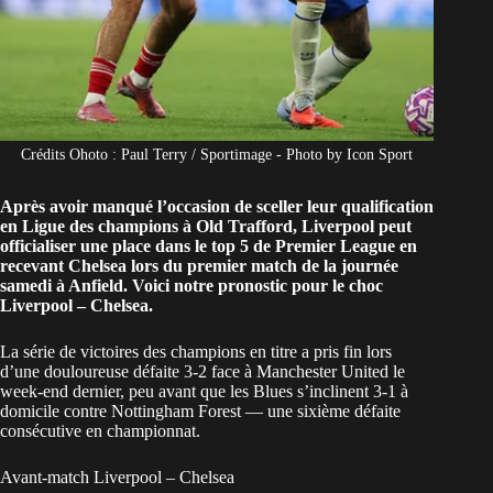
Crédits Ohoto : Paul Terry / Sportimage - Photo by Icon Sport
Après avoir manqué l’occasion de sceller leur qualification
en Ligue des champions à Old Trafford, Liverpool peut
officialiser une place dans le top 5 de Premier League en
recevant Chelsea lors du premier match de la journée
samedi à Anfield. Voici notre pronostic pour le choc
Liverpool – Chelsea.
La série de victoires des champions en titre a pris fin lors
d’une douloureuse défaite 3-2 face à Manchester United le
week-end dernier, peu avant que les Blues s’inclinent 3-1 à
domicile contre Nottingham Forest — une sixième défaite
consécutive en championnat.
Avant-match Liverpool – Chelsea