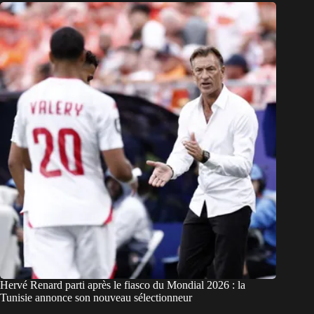
Hervé Renard parti après le fiasco du Mondial 2026 : la
Tunisie annonce son nouveau sélectionneur