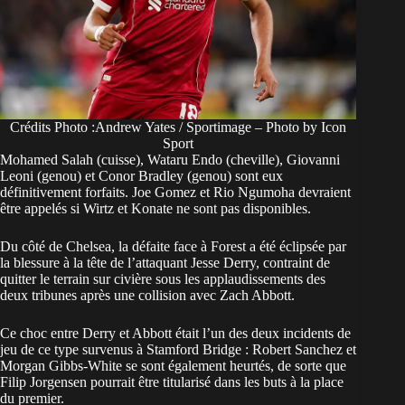
Crédits Photo :Andrew Yates / Sportimage – Photo by Icon
Sport
Mohamed Salah (cuisse), Wataru Endo (cheville), Giovanni
Leoni (genou) et Conor Bradley (genou) sont eux
définitivement forfaits. Joe Gomez et Rio Ngumoha devraient
être appelés si Wirtz et Konate ne sont pas disponibles.
Du côté de Chelsea, la défaite face à Forest a été éclipsée par
la blessure à la tête de l’attaquant Jesse Derry, contraint de
quitter le terrain sur civière sous les applaudissements des
deux tribunes après une collision avec Zach Abbott.
Ce choc entre Derry et Abbott était l’un des deux incidents de
jeu de ce type survenus à Stamford Bridge : Robert Sanchez et
Morgan Gibbs-White se sont également heurtés, de sorte que
Filip Jorgensen pourrait être titularisé dans les buts à la place
du premier.