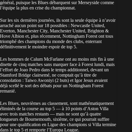
général, puisque les Blues débarquent sur Merseyside comme
l’équipe la plus en crise du championnat.
Sur les six dernières journées, ils sont la seule équipe à n’avoir
arraché aucun point sur 18 possibles : Newcastle United,
Everton, Manchester City, Manchester United, Brighton &
Hove Albion et, plus récemment, Nottingham Forest ont tous
triomphé des champions du monde des clubs, enterrant
définitivement le moindre espoir de top 5.
Les hommes de Calum McFarlane ont au moins mis fin à une
disette de cinq matches sans marquer face à Forest lundi, mais
l’effort de Joao Pedro dans le temps additionnel, devant un
Stamford Bridge clairsemé, ne comptait qu’à titre de
consolation : Taiwo Awoniyi (2 buts) et Igor Jesus avaient
déjà scellé le sort des débats pour un Nottingham Forest
remanié.
Les Blues, neuvièmes au classement, sont mathématiquement
éliminés de la course au top 5 — à 10 points d’Aston Villa
avec trois matches restants — mais ne sont qu’à quatre
longueurs de Bournemouth, sixième, ce qui pourrait suffire
pour une qualification en Ligue des champions si Villa termine
dans le top 5 et remporte l’Europa League.