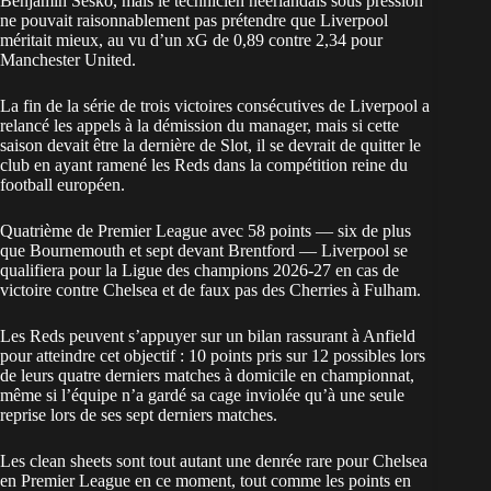
Benjamin Sesko, mais le technicien néerlandais sous pression
ne pouvait raisonnablement pas prétendre que Liverpool
méritait mieux, au vu d’un xG de 0,89 contre 2,34 pour
Manchester United.
La fin de la série de trois victoires consécutives de Liverpool a
relancé les appels à la démission du manager, mais si cette
saison devait être la dernière de Slot, il se devrait de quitter le
club en ayant ramené les Reds dans la compétition reine du
football européen.
Quatrième de Premier League avec 58 points — six de plus
que Bournemouth et sept devant Brentford — Liverpool se
qualifiera pour la Ligue des champions 2026-27 en cas de
victoire contre Chelsea et de faux pas des Cherries à Fulham.
Les Reds peuvent s’appuyer sur un bilan rassurant à Anfield
pour atteindre cet objectif : 10 points pris sur 12 possibles lors
de leurs quatre derniers matches à domicile en championnat,
même si l’équipe n’a gardé sa cage inviolée qu’à une seule
reprise lors de ses sept derniers matches.
Les clean sheets sont tout autant une denrée rare pour Chelsea
en Premier League en ce moment, tout comme les points en