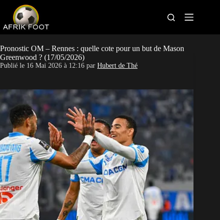
S
k
i
p
t
Bonus bookmakers
o
Pronostic OM – Rennes : quelle cote pour un but de Mason
c
Greenwood ? (17/05/2026)
o
Publié le
16 Mai 2026 à 12:16
par
Hubert de Thé
APK paris sportifs
n
t
Sites paris sportifs
e
n
t
Pronostics foot
Actus Foot