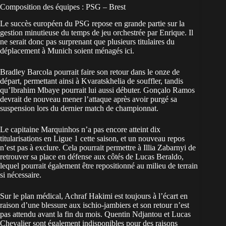
Composition des équipes : PSG – Brest
Le succès européen du PSG repose en grande partie sur la
gestion minutieuse du temps de jeu orchestrée par Enrique. Il
ne serait donc pas surprenant que plusieurs titulaires du
déplacement à Munich soient ménagés ici.
Bradley Barcola pourrait faire son retour dans le onze de
départ, permettant ainsi à Kvaratskhelia de souffler, tandis
qu’Ibrahim Mbaye pourrait lui aussi débuter. Gonçalo Ramos
devrait de nouveau mener l’attaque après avoir purgé sa
suspension lors du dernier match de championnat.
Le capitaine Marquinhos n’a pas encore atteint dix
titularisations en Ligue 1 cette saison, et un nouveau repos
n’est pas à exclure. Cela pourrait permettre à Illia Zabarnyi de
retrouver sa place en défense aux côtés de Lucas Beraldo,
lequel pourrait également être repositionné au milieu de terrain
si nécessaire.
Sur le plan médical, Achraf Hakimi est toujours à l’écart en
raison d’une blessure aux ischio-jambiers et son retour n’est
pas attendu avant la fin du mois. Quentin Ndjantou et Lucas
Chevalier sont également indisponibles pour des raisons