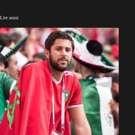
Lire aussi