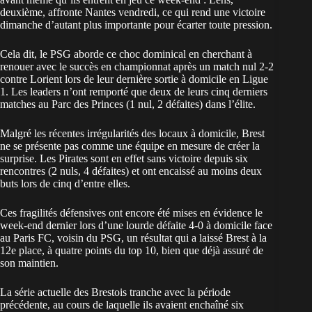
deuxième, affronte Nantes vendredi, ce qui rend une victoire
dimanche d’autant plus importante pour écarter toute pression.
Cela dit, le PSG aborde ce choc dominical en cherchant à
renouer avec le succès en championnat après un match nul 2-2
contre Lorient lors de leur dernière sortie à domicile en Ligue
1. Les leaders n’ont remporté que deux de leurs cinq derniers
matches au Parc des Princes (1 nul, 2 défaites) dans l’élite.
Malgré les récentes irrégularités des locaux à domicile, Brest
ne se présente pas comme une équipe en mesure de créer la
surprise. Les Pirates sont en effet sans victoire depuis six
rencontres (2 nuls, 4 défaites) et ont encaissé au moins deux
buts lors de cinq d’entre elles.
Ces fragilités défensives ont encore été mises en évidence le
week-end dernier lors d’une lourde défaite 4-0 à domicile face
au Paris FC, voisin du PSG, un résultat qui a laissé Brest à la
12e place, à quatre points du top 10, bien que déjà assuré de
son maintien.
La série actuelle des Brestois tranche avec la période
précédente, au cours de laquelle ils avaient enchaîné six