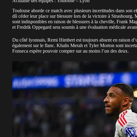
Actualité des équipes : Toulouse – Lyon
Toulouse aborde ce match avec plusieurs incertitudes dans son e
dû céder leur place sur blessure lors de la victoire à Strasbourg
sont indisponibles en raison de blessures à la cheville, Frank Mag
et Fredrik Oppegard sera soumis à une évaluation médicale avant
Du côté lyonnais, Remi Himbert est toujours absent en raison d’u
également sur le flanc. Khalis Merah et Tyler Morton sont incert
Fonseca espère pouvoir compter sur au moins l’un des deux.