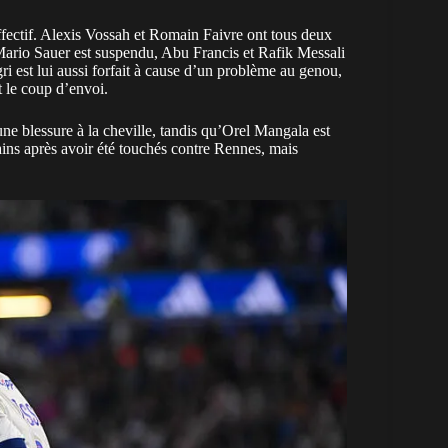
ffectif. Alexis Vossah et Romain Faivre ont tous deux
. Mario Sauer est suspendu, Abu Francis et Rafik Messali
ri est lui aussi forfait à cause d’un problème au genou,
 le coup d’envoi.
ne blessure à la cheville, tandis qu’Orel Mangala est
ains après avoir été touchés contre Rennes, mais