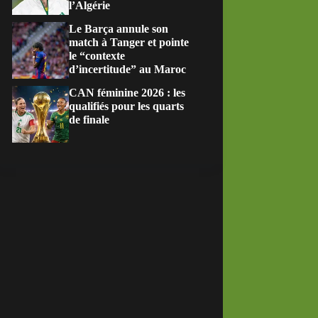
l’Algérie
Le Barça annule son
match à Tanger et pointe
le “contexte
d’incertitude” au Maroc
CAN féminine 2026 : les
qualifiés pour les quarts
de finale