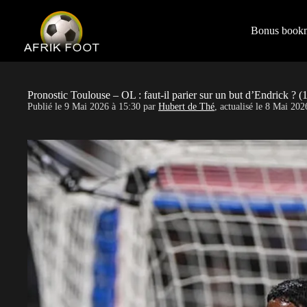
S
k
i
Bonus book
p
t
o
c
o
Pronostic Toulouse – OL : faut-il parier sur un but d’Endrick ? 
n
Publié le
9 Mai 2026 à 15:30
par
Hubert de Thé
, actualisé le
8 Mai 202
t
e
n
t