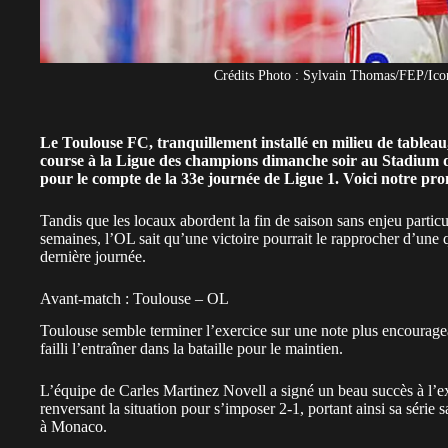
Crédits Photo : Sylvain Thomas/FEP/Icon
Le Toulouse FC, tranquillement installé en milieu de tableau,
course à la Ligue des champions dimanche soir au Stadium d
pour le compte de la 33e journée de Ligue 1. Voici notre p
Tandis que les locaux abordent la fin de saison sans enjeu particul
semaines, l’OL sait qu’une victoire pourrait le rapprocher d’une 
dernière journée.
Avant-match : Toulouse – OL
Toulouse semble terminer l’exercice sur une note plus encouragean
failli l’entraîner dans la bataille pour le maintien.
L’équipe de Carles Martinez Novell a signé un beau succès à l’ex
renversant la situation pour s’imposer 2-1, portant ainsi sa série
à Monaco.