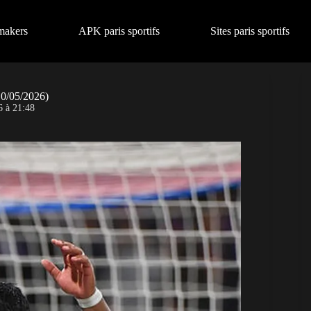
makers
APK paris sportifs
Sites paris sportifs
(10/05/2026)
6 à 21:48