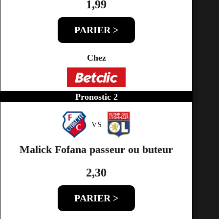
1,99
PARIER >
Chez
Pronostic 2
VS
Malick Fofana passeur ou buteur
2,30
PARIER >