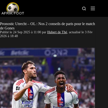
S
k
i
p
t
Bonus bookmakers
o
Pronostic Utrecht – OL : Nos 2 conseils de paris pour le match
c
de Gones
o
Publié le
24 Sep 2025 à 11:00
par
Hubert de Thé
, actualisé le
3 Fév
APK paris sportifs
2026 à 18:48
n
t
Sites paris sportifs
e
n
t
Pronostics foot
Actus Foot