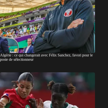
Algérie : ce qui changerait avec Félix Sanchez, favori pour le
poste de sélectionneur