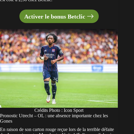
Activer le bonus Betclic
Crédits Photo : Icon Sport
Pronostic Utrecht – OL : une absence importante chez les
Gones
En raison de son carton rouge reçue lors de la terrible défaite