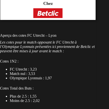
Chez
Aperçu des cotes FC Utrecht – Lyon
Les cotes pour le match opposant le FC Utrecht à
l’Olympique Lyonnais présentées ici proviennent de Betclic et
peuvent être mises à jour avant le match :
Cotes 1N2 :
FC Utrecht : 3,23
Match nul : 3,53
Olympique Lyonnais : 1,97
Cotes Total des Buts :
Plus de 2.5 : 1,55
Moins de 2.5 : 2,02