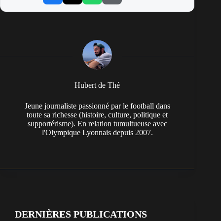
Hubert de Thé
Jeune journaliste passionné par le football dans
toute sa richesse (histoire, culture, politique et
supportérisme). En relation tumultueuse avec
l'Olympique Lyonnais depuis 2007.
DERNIÈRES PUBLICATIONS