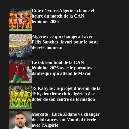
Côte d’Ivoire-Algérie : chaîne et
heure du match de la CAN
féminine 2026
Algérie : ce qui changerait avec
Félix Sanchez, favori pour le poste
de sélectionneur
Le tableau final de la CAN
féminine 2026 avec le parcours
dantesque qui attend le Maroc
JS Kabylie : le projet d’avenir de la
JSK, deuxième club algérien à se
doter de son centre de formation
Mercato : Luca Zidane va changer
de club après son Mondial décrié
avec l’Algérie