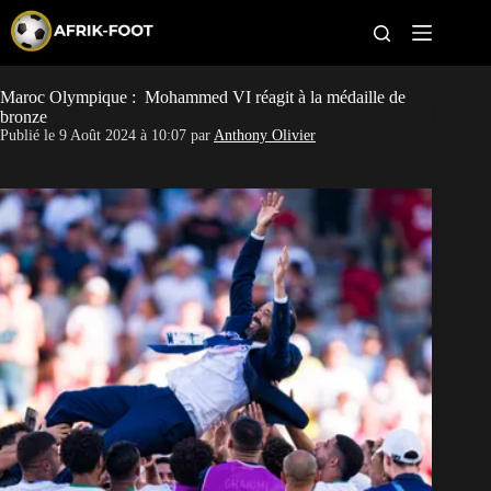
S
k
i
p
t
Maroc Olympique : Mohammed VI réagit à la médaille de
Maroc Olympique
o
bronze
c
Publié le
9 Août 2024 à 10:07
par
Anthony Olivier
o
Mali Olympique
n
t
Guinée Olympique
e
n
t
Egypte Olympique
Pronostic JO 2024