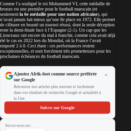
Comme l’a souligné le roi Mohammed VI, cette médaille de
bronze est une première pour le football marocain (et
seulement
la 6e médaille pour une nation africaine
), qui
n’avait jamais fait mieux qu’une 8e place en 1972. Elle permet
de clôturer en beauté un tournoi réussi, dont la seule déception
reste la demi-finale face à l’Espagne (2-1). Un cap que les
Lionceaux ont encore du mal à franchir, comme cela avait déjà
été le cas en 2022 lors du Mondial, où la France l’avait
emporté 2 à 0. Ceci étant : ces performances restent
exceptionnelles, et sont forcément très prometteuses pour les
prochaines échéances du football marocain.
Ajoutez Afrik-foot comme source préférée
sur Google
Retrouvez nos articles plus souvent et facilement
dans vos résultats de recherche Google et actualités à
la Une.
Suivre sur Google
Suivez-nous sur :