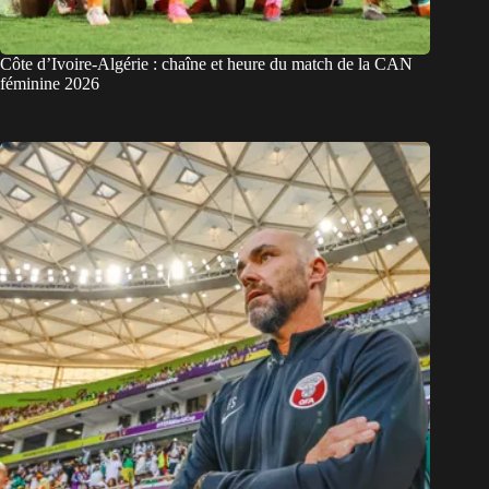
Côte d’Ivoire-Algérie : chaîne et heure du match de la CAN
féminine 2026