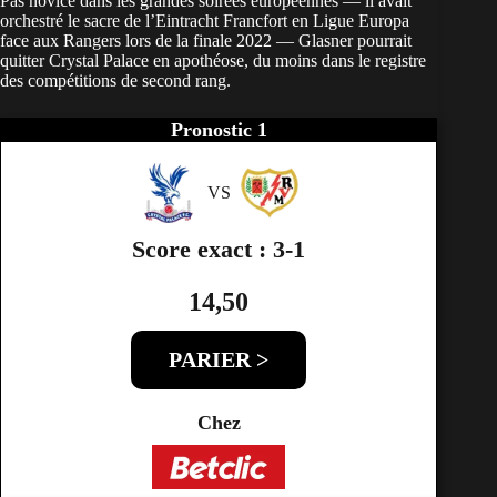
Pas novice dans les grandes soirées européennes — il avait
orchestré le sacre de l’Eintracht Francfort en Ligue Europa
face aux Rangers lors de la finale 2022 — Glasner pourrait
quitter Crystal Palace en apothéose, du moins dans le registre
des compétitions de second rang.
Pronostic 1
VS
Score exact : 3-1
14,50
PARIER >
Chez