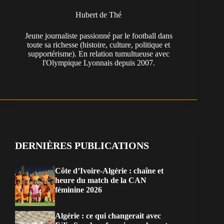
Hubert de Thé
Jeune journaliste passionné par le football dans
toute sa richesse (histoire, culture, politique et
supportérisme). En relation tumultueuse avec
l'Olympique Lyonnais depuis 2007.
DERNIÈRES PUBLICATIONS
Côte d’Ivoire-Algérie : chaîne et
heure du match de la CAN
féminine 2026
Algérie : ce qui changerait avec