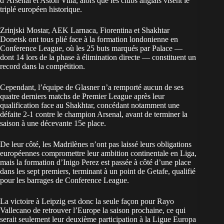
d’Arsenal et Aston Villa, alors que les clubs anglais visent le
triplé européen historique.
Zrinjski Mostar, AEK Larnaca, Fiorentina et Shakhtar
Donetsk ont tous plié face à la formation londonienne en
Conference League, où les 25 buts marqués par Palace —
dont 14 lors de la phase à élimination directe — constituent un
record dans la compétition.
Cependant, l’équipe de Glasner n’a remporté aucun de ses
quatre derniers matchs de Premier League après leur
qualification face au Shakhtar, concédant notamment une
défaite 2-1 contre le champion Arsenal, avant de terminer la
saison à une décevante 15e place.
De leur côté, les Madrilènes n’ont pas laissé leurs obligations
européennes compromettre leur ambition continentale en Liga,
mais la formation d’Inigo Perez est passée à côté d’une place
dans les sept premiers, terminant à un point de Getafe, qualifié
pour les barrages de Conference League.
La victoire à Leipzig est donc la seule façon pour Rayo
Vallecano de retrouver l’Europe la saison prochaine, ce qui
serait seulement leur deuxième participation à la Ligue Europa