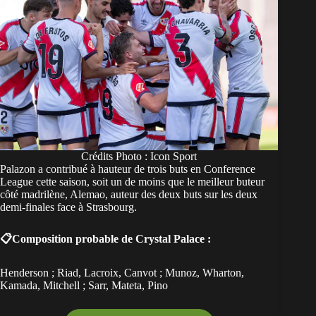
Crédits Photo : Icon Sport
Palazon a contribué à hauteur de trois buts en Conference
League cette saison, soit un de moins que le meilleur buteur
côté madrilène, Alemao, auteur des deux buts sur les deux
demi-finales face à Strasbourg.
📋Composition probable de Crystal Palace :
Henderson ; Riad, Lacroix, Canvot ; Munoz, Wharton,
Kamada, Mitchell ; Sarr, Mateta, Pino