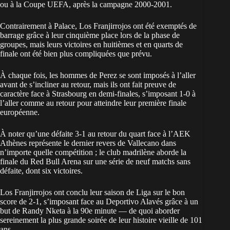
ou à la Coupe UEFA, après la campagne 2000-2001.
Contrairement à Palace, Los Franjirrojos ont été exemptés de
barrage grâce à leur cinquième place lors de la phase de
groupes, mais leurs victoires en huitièmes et en quarts de
finale ont été bien plus compliquées que prévu.
À chaque fois, les hommes de Perez se sont imposés à l’aller
avant de s’incliner au retour, mais ils ont fait preuve de
caractère face à Strasbourg en demi-finales, s’imposant 1-0 à
l’aller comme au retour pour atteindre leur première finale
européenne.
À noter qu’une défaite 3-1 au retour du quart face à l’AEK
Athènes représente le dernier revers de Vallecano dans
n’importe quelle compétition ; le club madrilène aborde la
finale du Red Bull Arena sur une série de neuf matchs sans
défaite, dont six victoires.
Los Franjirrojos ont conclu leur saison de Liga sur le bon
score de 2-1, s’imposant face au Deportivo Alavés grâce à un
but de Randy Nketa à la 90e minute — de quoi aborder
sereinement la plus grande soirée de leur histoire vieille de 101
ans.