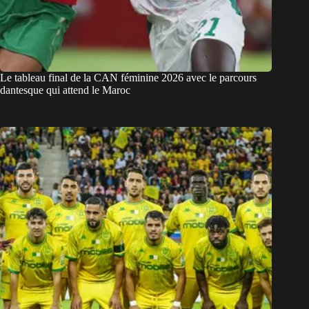
Le tableau final de la CAN féminine 2026 avec le parcours
dantesque qui attend le Maroc