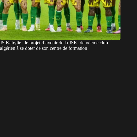
JS Kabylie : le projet d’avenir de la JSK, deuxième club
algérien à se doter de son centre de formation