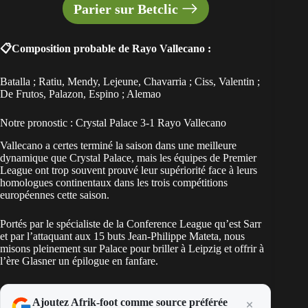
Parier sur Betclic
📋Composition probable de Rayo Vallecano :
Batalla ; Ratiu, Mendy, Lejeune, Chavarria ; Ciss, Valentin ;
De Frutos, Palazon, Espino ; Alemao
Notre pronostic : Crystal Palace 3-1 Rayo Vallecano
Vallecano a certes terminé la saison dans une meilleure
dynamique que Crystal Palace, mais les équipes de Premier
League ont trop souvent prouvé leur supériorité face à leurs
homologues continentaux dans les trois compétitions
européennes cette saison.
Portés par le spécialiste de la Conference League qu’est Sarr
et par l’attaquant aux 15 buts Jean-Philippe Mateta, nous
misons pleinement sur Palace pour briller à Leipzig et offrir à
l’ère Glasner un épilogue en fanfare.
Ajoutez Afrik-foot comme source préférée