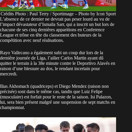
Crédits Photo : Paul Terry / Sportimage – Photo by Icon Sport
L’absence de ce dernier ne devrait pas peser lourd au vu de
l’impact dévastateur d’Ismaila Sarr, qui a inscrit un but lors de
chacune de ses cinq dernières apparitions en Conference
League et trône en tête du classement des buteurs de la
compétition avec neuf réalisations.
Rayo Vallecano a également subi un coup dur lors de la
dernière journée de Liga, l’ailier Carlos Martin ayant dû
quitter le terrain à la 38e minute contre le Deportivo Alavés en
raison d’une blessure au dos, le rendant incertain pour
mercredi.
Ilias Akhomach (quadriceps) et Diego Mendez (raison non
précisée) sont dans le même cas, tandis que Luiz Felipe
(musculaire) est forfait pour le reste de la saison. Isi Palazon,
lui, sera bien présent malgré une suspension de sept matchs en
championnat.