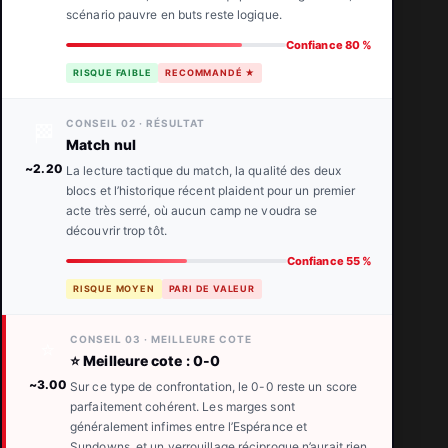
scénario pauvre en buts reste logique.
Confiance 80 %
RISQUE FAIBLE
RECOMMANDÉ ★
CONSEIL 02 · RÉSULTAT
🏁
Match nul
~2.20
La lecture tactique du match, la qualité des deux
blocs et l’historique récent plaident pour un premier
acte très serré, où aucun camp ne voudra se
découvrir trop tôt.
Confiance 55 %
RISQUE MOYEN
PARI DE VALEUR
CONSEIL 03 · MEILLEURE COTE
⭐
⭐ Meilleure cote : 0-0
~3.00
Sur ce type de confrontation, le 0-0 reste un score
parfaitement cohérent. Les marges sont
généralement infimes entre l’Espérance et
Sundowns, et un verrouillage réciproque n’aurait rien