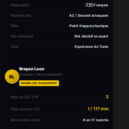
Nationalité
🇫🇷 Français
Position (alt.)
AC / Second attaquant
Rôle
Point d’appui physique
Fait marquant
But décisif en quart
Club
Espérance de Tunis
Brayan Leon
Attaquant / Second attaquant
BL
MAMELODI SUNDOWNS
3
Buts en LDC CAF
1 / 117 min
Ratio buts en LDC
Buts toutes comp.
8 en 17 matchs