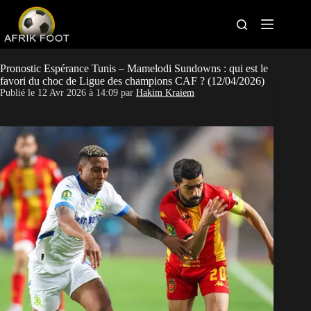
S
k
i
p
t
Bonus bookmakers
o
Pronostic Espérance Tunis – Mamelodi Sundowns : qui est le
c
favori du choc de Ligue des champions CAF ? (12/04/2026)
o
Publié le
12 Avr 2026 à 14:09
par
Hakim Kraiem
APK paris sportifs
n
t
Sites paris sportifs
e
n
t
Pronostics foot
Actus Foot