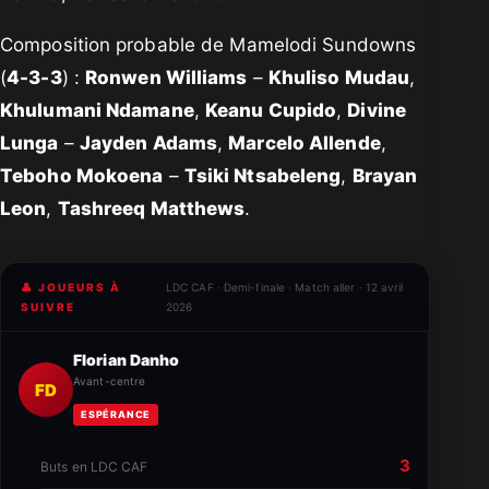
Composition probable de Mamelodi Sundowns
(
4-3-3
) :
Ronwen Williams
–
Khuliso Mudau
,
Khulumani Ndamane
,
Keanu Cupido
,
Divine
Lunga
–
Jayden Adams
,
Marcelo Allende
,
Teboho Mokoena
–
Tsiki Ntsabeleng
,
Brayan
Leon
,
Tashreeq Matthews
.
👤 JOUEURS À
LDC CAF · Demi-finale · Match aller · 12 avril
SUIVRE
2026
Florian Danho
Avant-centre
FD
ESPÉRANCE
3
Buts en LDC CAF