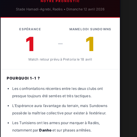
NOTRE PRONOSTIC
Stade Hamadi-Agrebi, Radès • Dimanche 12 avril 2026
ESPÉRANCE
MAMELODI SUNDOWNS
1
1
–
Match retour prévu à Pretoria le 18 avril
POURQUOI 1-1 ?
Les confrontations récentes entre les deux clubs ont
presque toujours été serrées et très tactiques.
L’Espérance aura l’avantage du terrain, mais Sundowns
possède la maîtrise collective pour exister à l’extérieur.
Les Tunisiens ont les armes pour marquer à Radès,
notamment par
Danho
et sur phases arrêtées.