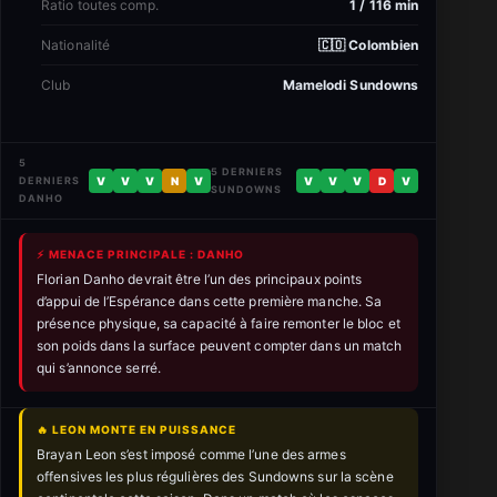
Ratio toutes comp.
1 / 116 min
Nationalité
🇨🇴 Colombien
Club
Mamelodi Sundowns
5
5 DERNIERS
DERNIERS
V
V
V
N
V
V
V
V
D
V
SUNDOWNS
DANHO
⚡ MENACE PRINCIPALE : DANHO
Florian Danho devrait être l’un des principaux points
d’appui de l’Espérance dans cette première manche. Sa
présence physique, sa capacité à faire remonter le bloc et
son poids dans la surface peuvent compter dans un match
qui s’annonce serré.
🔥 LEON MONTE EN PUISSANCE
Brayan Leon s’est imposé comme l’une des armes
offensives les plus régulières des Sundowns sur la scène