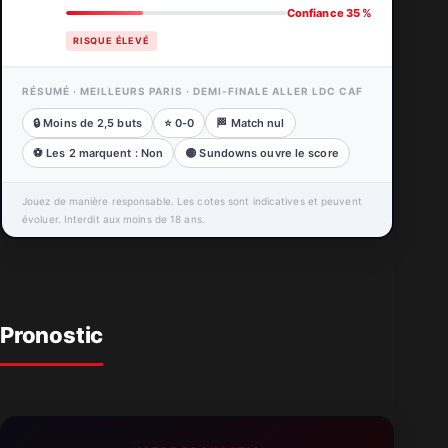
Confiance 35 %
RISQUE ÉLEVÉ
RÉSUMÉ · MEILLEURS PARIS · DEMI-FINALE ALLER LDC CAF
🔒 Moins de 2,5 buts
⭐ 0-0
🏁 Match nul
⚽ Les 2 marquent : Non
🟡 Sundowns ouvre le score
Jouez de manière responsable. Les cotes sont indicatives et peuvent
évoluer. Interdit aux moins de 18 ans.
Pronostic