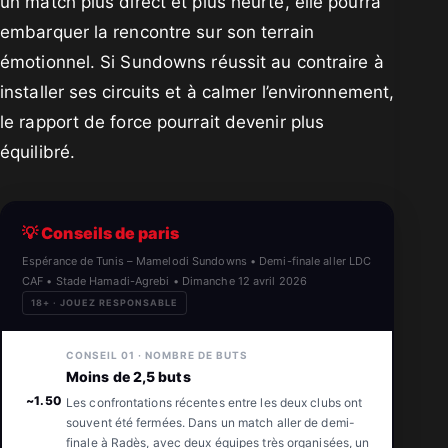
un match plus direct et plus heurté, elle pourra
embarquer la rencontre sur son terrain
émotionnel. Si Sundowns réussit au contraire à
installer ses circuits et à calmer l’environnement,
le rapport de force pourrait devenir plus
équilibré.
💡 Conseils de paris
Espérance de Tunis – Mamelodi Sundowns • Demi-finale aller LDC
CAF • Stade Hamadi-Agrebi • Dimanche 12 avril 2026
18+ · JOUEZ RESPONSABLE
CONSEIL 01 · NOMBRE DE BUTS
🔒
Moins de 2,5 buts
~1.50
Les confrontations récentes entre les deux clubs ont
souvent été fermées. Dans un match aller de demi-
finale à Radès, avec deux équipes très organisées, un