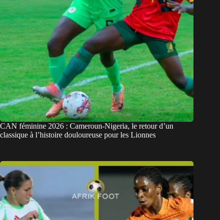
CAN féminine 2026 : Cameroun-Nigeria, le retour d’un
classique à l’histoire douloureuse pour les Lionnes