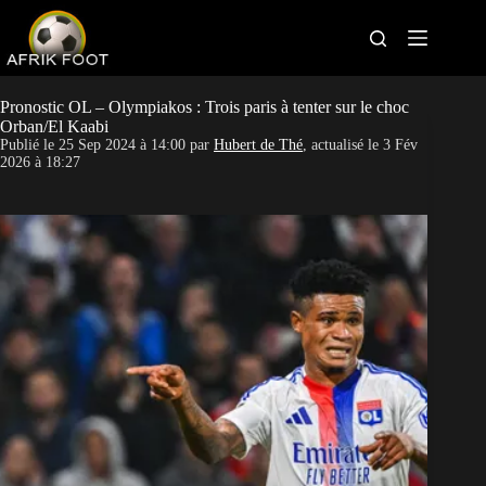
S
k
i
p
t
Bonus bookmakers
o
Pronostic OL – Olympiakos : Trois paris à tenter sur le choc
c
Orban/El Kaabi
o
Publié le
25 Sep 2024 à 14:00
par
Hubert de Thé
, actualisé le
3 Fév
APK paris sportifs
2026 à 18:27
n
t
Sites paris sportifs
e
n
t
Pronostics foot
Actus Foot