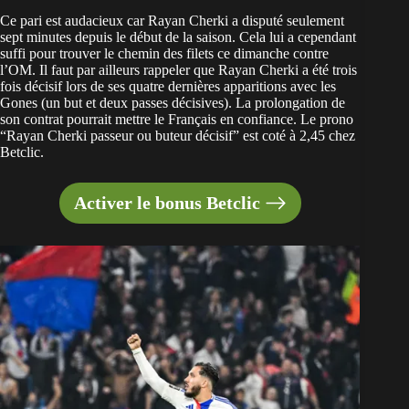
Ce pari est audacieux car Rayan Cherki a disputé seulement
sept minutes depuis le début de la saison. Cela lui a cependant
suffi pour trouver le chemin des filets ce dimanche contre
l’OM. Il faut par ailleurs rappeler que Rayan Cherki a été trois
fois décisif lors de ses quatre dernières apparitions avec les
Gones (un but et deux passes décisives). La prolongation de
son contrat pourrait mettre le Français en confiance. Le prono
“Rayan Cherki passeur ou buteur décisif” est coté à 2,45 chez
Betclic
.
Activer le bonus Betclic