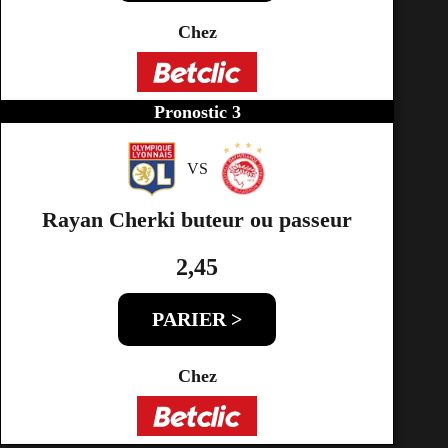
Chez
Pronostic 3
VS
Rayan Cherki buteur ou passeur
2,45
PARIER >
Chez