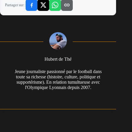
Partager sur :
Hubert de Thé
Jeune journaliste passionné par le football dans
toute sa richesse (histoire, culture, politique et
supportérisme). En relation tumultueuse avec
l'Olympique Lyonnais depuis 2007.