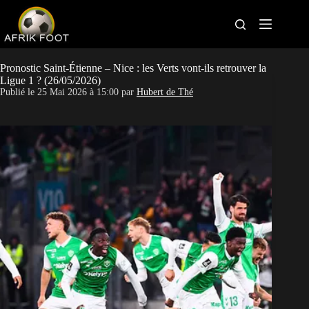
S
k
i
p
t
Bonus bookmakers
o
Pronostic Saint-Étienne – Nice : les Verts vont-ils retrouver la
c
Ligue 1 ? (26/05/2026)
o
Publié le
25 Mai 2026 à 15:00
par
Hubert de Thé
APK paris sportifs
n
t
Sites paris sportifs
e
n
t
Pronostics foot
Actus Foot