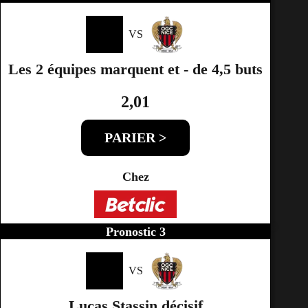
VS
Les 2 équipes marquent et - de 4,5 buts
2,01
PARIER >
Chez
Pronostic 3
VS
Lucas Stassin décisif