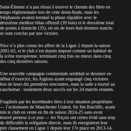
Saint-Étienne n’a pas réussi à trouver le chemin des filets en
temps réglementaire lors de cette demi-finale, mais les
Stéphanois avaient terminé la phase régulière avec le
deuxième meilleur bilan offensif (39 buts) et le deuxième total
de points à domicile (35), où six de leurs huit derniers matchs
se sont conclus par une victoire.
Nice n’a plus connu les affres de la Ligue 2 depuis la saison
2001-02, et le club s’est depuis imposé comme un habitué de
la scène européenne, terminant cinq fois ou mieux dans cinq
des cinq dernières saisons.
Une nouvelle campagne continentale semblait se dessiner en
début d’exercice, les Aiglons ayant engrangé cinq victoires
lors de leurs dix premières rencontres, mais la suite a tourné au
cauchemar : seulement deux succès sur les 24 matchs restants.
Fragilisés par les incertitudes liées à leur situation propriétaire
— l’actionnaire de Manchester United, Sir Jim Ratcliffe, ayant
mis le club en vente en fin de saison 2024-25 sans avoir
trouvé preneur à ce jour — les Niçois ont certes évité sans trop
de difficultés la relégation directe, mais ils enregistrent leur
pire classement en Ligue 1 depuis leur 17e place en 2013-14.