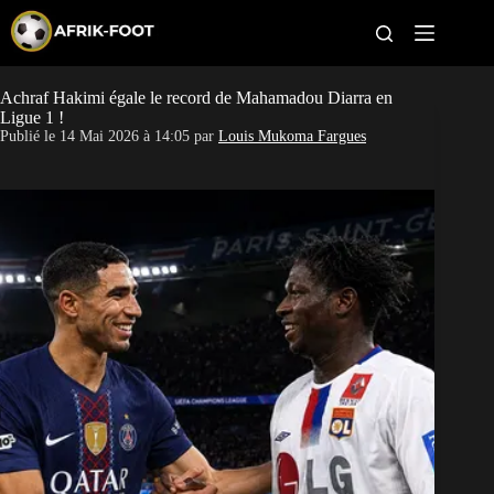
S
k
i
p
t
Achraf Hakimi égale le record de Mahamadou Diarra en
CAN féminine
o
Ligue 1 !
c
Publié le
14 Mai 2026 à 14:05
par
Louis Mukoma Fargues
o
CAN 2027
n
t
Pays
e
n
t
Clubs
Classement
Paris sportifs