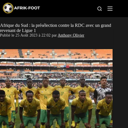
S
k
i
p
t
Afrique du Sud : la présélection contre la RDC avec un grand
CAN féminine
o
revenant de Ligue 1
c
Publié le
25 Août 2023 à 22:02
par
Anthony Olivier
o
CAN 2027
n
t
Pays
e
n
t
Clubs
Classement
Paris sportifs