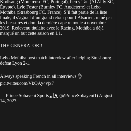
Kodisang (Moreirense FC, Portugal), Percy Tau (Al Ahly SC,
Égypte), Lyle Foster (Burnley FC, Angleterre) et Lebo
Mothiba (Strasbourg FC, France). S’il fait partie de la liste
finale, il s’agirait d’un grand retour pour l’Alsacien, miné par
les blessures et dont la dernière cape remonte à novembre
2019. Redevenu titulaire avec le Racing, Mothiba a déjà
marqué un but cette saison en L1.
THE GENERATOR!!
Lebo Mothiba post match interview after helping Strasbourg
defeat Lyon 2-1.
Always speaking French in all interviews 👌
pic.twitter.com/VkQAy4vjx7
— Prince Sobayeni Sports🇿🇦 (@PrinceSobayeni1)
August
14, 2023