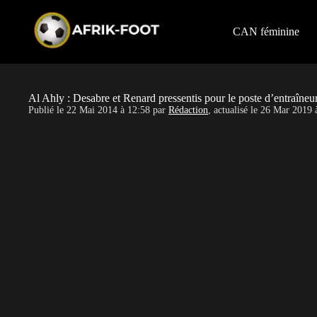
S
k
i
CAN féminine
p
t
o
c
o
Al Ahly : Desabre et Renard pressentis pour le poste d’entraîneu
n
Publié le
22 Mai 2014 à 12:58
par
Rédaction
, actualisé le
26 Mar 2019 
t
e
n
t