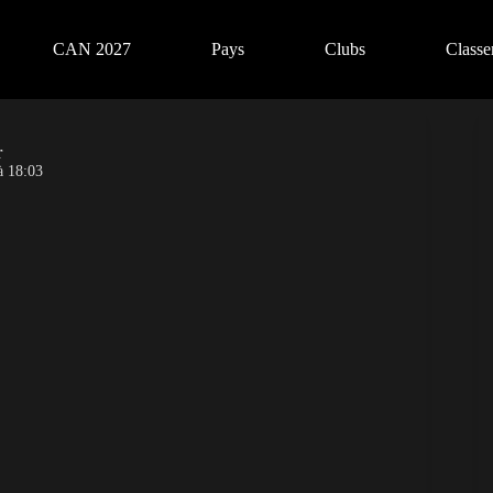
CAN 2027
Pays
Clubs
Class
r
à 18:03