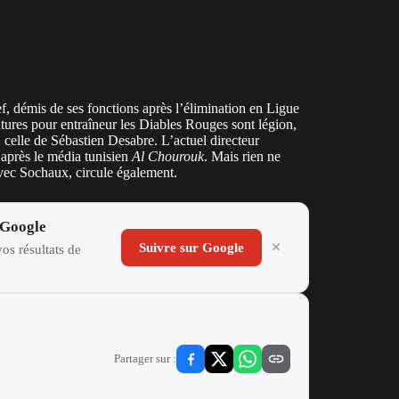
 démis de ses fonctions après l’élimination en Ligue
atures pour entraîneur les Diables Rouges sont légion,
, celle de Sébastien Desabre. L’actuel directeur
’après le média tunisien
Al Chourouk
. Mais rien ne
avec Sochaux, circule également.
 Google
Suivre sur Google
os résultats de
Partager sur :