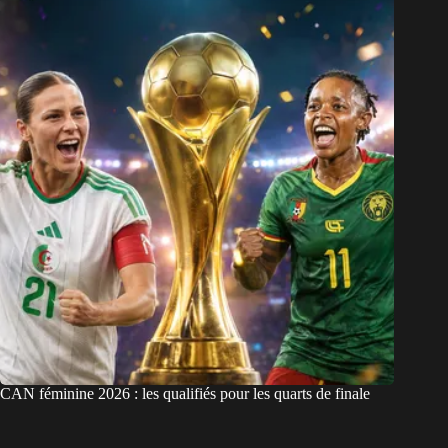
CAN féminine 2026 : les qualifiés pour les quarts de finale