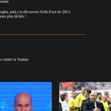
eaume
ogba, puis j’ai découvert Afrik-Foot en 2013.
es plus lâchés !
ts contre la Tunisie