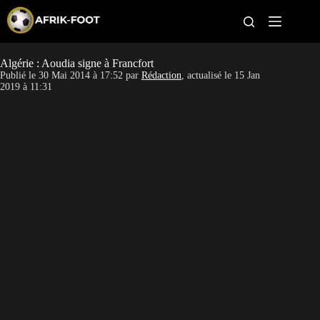
S
k
i
p
t
Algérie : Aoudia signe à Francfort
CAN féminine
o
Publié le
30 Mai 2014 à 17:52
par
Rédaction
, actualisé le
15 Jan
c
2019 à 11:31
o
CAN 2027
n
t
Pays
e
n
t
Clubs
Classement
Paris sportifs