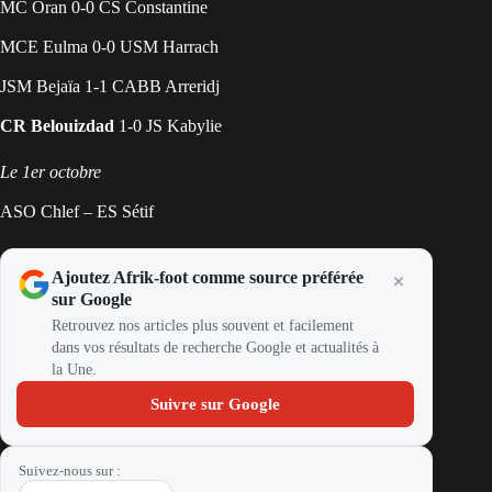
MC Oran 0-0 CS Constantine
MCE Eulma 0-0 USM Harrach
JSM Bejaïa 1-1 CABB Arreridj
CR Belouizdad
1-0 JS Kabylie
Le 1er octobre
ASO Chlef – ES Sétif
Ajoutez Afrik-foot comme source préférée
sur Google
Retrouvez nos articles plus souvent et facilement
dans vos résultats de recherche Google et actualités à
la Une.
Suivre sur Google
Suivez-nous sur :