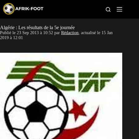
S
k
i
p
t
Algérie : Les résultats de la 5e journée
CAN féminine
o
Publié le
23 Sep 2013 à 10:52
par
Rédaction
, actualisé le
15 Jan
c
2019 à 12:01
o
CAN 2027
n
t
Pays
e
n
t
Clubs
Classement
Paris sportifs