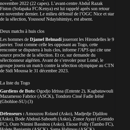
novembre 2022 (22 capes). L’avant-centre Abdul Razak
Fiston (Sofapaka FC/Kenya) est lui rappelé après son retour
en novembre dernier. Le milieu défensif de l’OGC Nice et star
de la sélection, Youssouf Ndayishimiye, est absent.
Deux matchs à huis clos
Les hommes de
Djamel Belmadi
joueront les Hirondelles le 9
janvier. Tout comme celle les opposant au Togo, cette
rencontre se disputera à huis clos, informe
l’APS
qui cite une
source proche de la sélection. Et ce, sur demande du
sélectionneur algérien. Avant de s’envoler pour Lomé, le
groupe jouera un match contre la sélection olympique au CTN
de Sidi Moussa le 31 décembre 2023.
La liste du Togo
Gardiens de Buts:
Ogodjo Idrissa (Entente 2), Kagbatawouli
Mazamesso Fabrice (ASCK), Tondoro Cissé Fadle Iréné
(Gbohloe-SU) (3)
Défenseurs :
Amouzou Roland (Asko), Madjedje Djalilou
(Asko), Bode Abdoul-Sabourh (Asko), Zonor Ayayi (Gomido
FC), Ouro Nimini Bassitou (Asko), Ekoue Folly (Tambo FC),
Holete Benjamin (ASCK), Sama Halimou (ASCK)