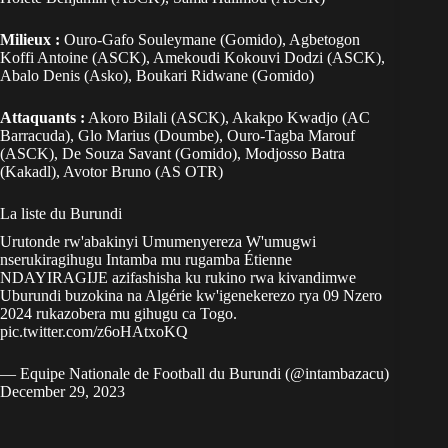
Milieux :
Ouro-Gafo Souleymane (Gomido), Agbetogon
Koffi Antoine (ASCK), Amekoudi Kokouvi Dodzi (ASCK),
Abalo Denis (Asko), Boukari Ridwane (Gomido)
Attaquants :
Akoro Bilali (ASCK), Akakpo Kwadjo (AC
Barracuda), Glo Marius (Doumbe), Ouro-Tagba Marouf
(ASCK), De Souza Savant (Gomido), Modjosso Batra
(Kakadl), Avotor Bruno (AS OTR)
La liste du Burundi
Urutonde rw'abakinyi Umumenyereza W'umugwi
nserukiragihugu Intamba mu rugamba Étienne
NDAYIRAGIJE azifashisha ku rukino rwa kivandimwe
Uburundi buzokina na Algérie kw'igenekerezo rya 09 Nzero
2024 rukazobera mu gihugu ca Togo.
pic.twitter.com/z6oHAtxoKQ
— Equipe Nationale de Football du Burundi (@intambazacu)
December 29, 2023