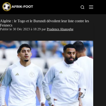
S
k
i
p
t
Algérie : le Togo et le Burundi dévoilent leur liste contre les
CAN féminine
o
Fennecs
c
Publié le
30 Déc 2023 à 18:29
par
Prudence Ahanogbe
o
CAN 2027
n
t
Pays
e
n
t
Clubs
Classement
Paris sportifs