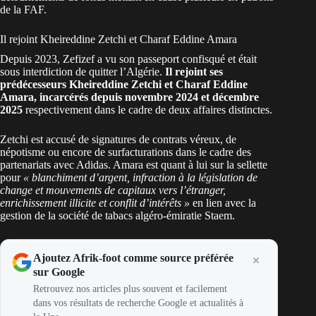
de la FAF.
Il rejoint Kheireddine Zetchi et Charaf Eddine Amara
Depuis 2023, Zefizef a vu son passeport confisqué et était
sous interdiction de quitter l’Algérie.
Il rejoint ses
prédécesseurs Kheireddine Zetchi et Charaf Eddine
Amara, incarcérés depuis novembre 2024 et décembre
2025
respectivement dans le cadre de deux affaires distinctes.
Zetchi est accusé de signatures de contrats véreux, de
népotisme ou encore de surfacturations dans le cadre des
partenariats avec
Adidas
. Amara est quant à lui sur la sellette
pour
« blanchiment d’argent, infraction à la législation de
change et mouvements de capitaux vers l’étranger,
enrichissement illicite et conflit d’intérêts »
en lien avec la
gestion de la société de tabacs algéro-émiratie Staem.
Ajoutez Afrik-foot comme source préférée
sur Google
Retrouvez nos articles plus souvent et facilement
dans vos résultats de recherche Google et actualités à