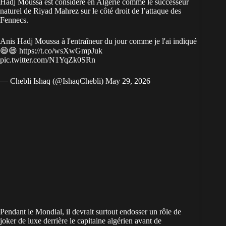
Hadj Moussa est considéré en Algérie comme le successeur
naturel de Riyad Mahrez sur le côté droit de l’attaque des
Fennecs.
Anis Hadj Moussa à l'entraîneur du jour comme je l'ai indiqué
😄😄
https://t.co/wsXwGmpJuk
pic.twitter.com/N1YqZk0SRn
— Chebli Ishaq (@IshaqChebli)
May 29, 2026
Pendant le Mondial, il devrait surtout endosser un rôle de
joker de luxe derrière le capitaine algérien avant de