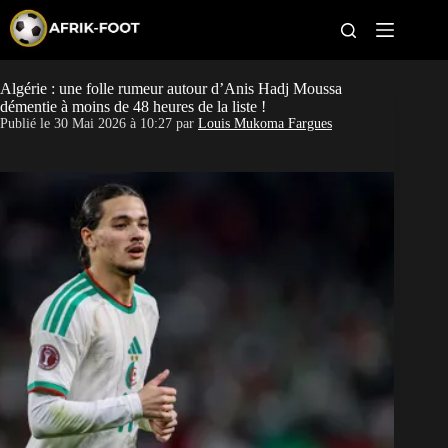
S
k
i
p
t
Algérie : une folle rumeur autour d’Anis Hadj Moussa
CAN féminine
o
démentie à moins de 48 heures de la liste !
c
Publié le
30 Mai 2026 à 10:27
par
Louis Mukoma Fargues
o
CAN 2027
n
t
Pays
e
n
t
Clubs
Classement
Paris sportifs