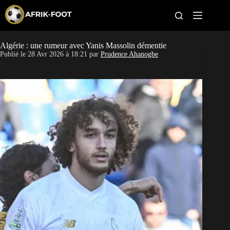
S
k
i
p
t
Algérie : une rumeur avec Yanis Massolin démentie
CAN féminine
o
Publié le
28 Avr 2026 à 18:21
par
Prudence Ahanogbe
c
o
CAN 2027
n
t
Pays
e
n
t
Clubs
Classement
Paris sportifs