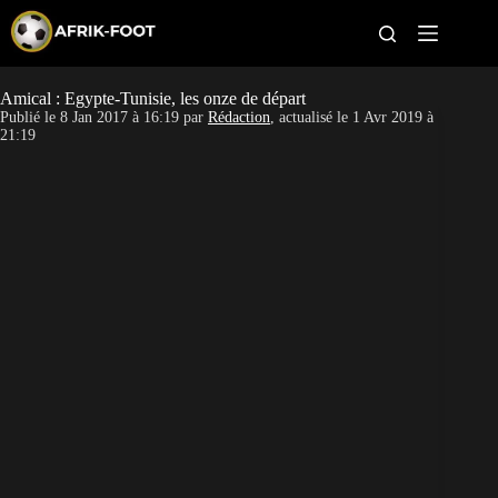
S
k
i
p
t
Amical : Egypte-Tunisie, les onze de départ
CAN féminine
o
Publié le
8 Jan 2017 à 16:19
par
Rédaction
, actualisé le
1 Avr 2019 à
c
21:19
o
CAN 2027
n
t
Pays
e
n
t
Clubs
Classement
Paris sportifs