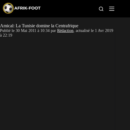
S
k
i
p
t
Amical: La Tunisie domine la Centrafrique
CAN féminine
o
Publié le
30 Mai 2011 à 10:34
par
Rédaction
, actualisé le
1 Avr 2019
c
à 22:19
o
CAN 2027
n
t
Pays
e
n
t
Clubs
Classement
Paris sportifs