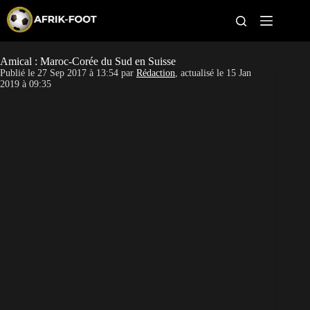
S
k
i
p
t
Amical : Maroc-Corée du Sud en Suisse
CAN féminine
o
Publié le
27 Sep 2017 à 13:54
par
Rédaction
, actualisé le
15 Jan
c
2019 à 09:35
o
CAN 2027
n
t
Pays
e
n
t
Clubs
Classement
Paris sportifs