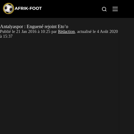
S
k
i
p
t
Antalyaspor : Enguené rejoint Eto’o
CAN féminine
o
Publié le
21 Jan 2016 à 10:25
par
Rédaction
, actualisé le
4 Août 2020
c
à 15:37
o
CAN 2027
n
t
Pays
e
n
t
Clubs
Classement
Paris sportifs