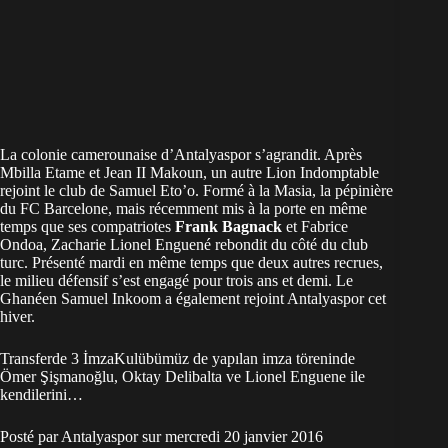
La colonie camerounaise d’Antalyaspor s’agrandit. Après
Mbilla Etame et Jean II Makoun, un autre Lion Indomptable
rejoint le club de Samuel Eto’o. Formé à la Masia, la pépinière
du FC Barcelone, mais récemment mis à la porte en même
temps que ses compatriotes
Frank Bagnack
et Fabrice
Ondoa, Zacharie Lionel Enguené rebondit du côté du club
turc. Présenté mardi en même temps que deux autres recrues,
le milieu défensif s’est engagé pour trois ans et demi. Le
Ghanéen Samuel Inkoom a également rejoint Antalyaspor cet
hiver.
Transferde 3 İmzaKulübümüz de yapılan imza töreninde
Ömer Şişmanoğlu, Oktay Delibalta ve Lionel Enguene ile
kendilerini…
Posté par
Antalyaspor
sur
mercredi 20 janvier 2016