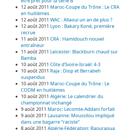
être prêt pour la série B”
12 août 2011
Maroc-Coupe du Trône : Le CRA
en huitièmes
12 août 2011
WAC : Allaoui un an de plus ?
12 août 2011
Lyon : Bakary Koné, première
recrue
11 août 2011
CRA : Hamidouch nouvel
entraîneur
11 août 2011
Leicester: Blackburn chaud sur
Bamba
10 août 2011
Côte d’Ivoire-Israël: 4-3
10 août 2011
Raja : Diop et Berrabeh
suspendus
10 août 2011
Maroc-Coupe du Trône : Le
CODM en huitièmes
10 août 2011
Algérie: Le calendrier du
championnat inchangé
9 août 2011
Maroc: Lecomte-Addani forfait
9 août 2011
Lausanne: Moussilou impliqué
dans une bagarre “raciste”
8 août 2011
Algérie-Fédération: Raouraoua