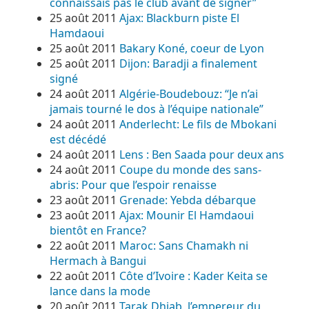
connaissais pas le club avant de signer”
25 août 2011
Ajax: Blackburn piste El
Hamdaoui
25 août 2011
Bakary Koné, coeur de Lyon
25 août 2011
Dijon: Baradji a finalement
signé
24 août 2011
Algérie-Boudebouz: “Je n’ai
jamais tourné le dos à l’équipe nationale”
24 août 2011
Anderlecht: Le fils de Mbokani
est décédé
24 août 2011
Lens : Ben Saada pour deux ans
24 août 2011
Coupe du monde des sans-
abris: Pour que l’espoir renaisse
23 août 2011
Grenade: Yebda débarque
23 août 2011
Ajax: Mounir El Hamdaoui
bientôt en France?
22 août 2011
Maroc: Sans Chamakh ni
Hermach à Bangui
22 août 2011
Côte d’Ivoire : Kader Keita se
lance dans la mode
20 août 2011
Tarak Dhiab, l’empereur du