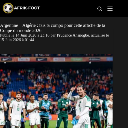
S
k
i
p
t
Argentine – Algérie : fais ta compo pour cette affiche de la
CAN féminine
o
Coupe du monde 2026
c
Publié le
14 Juin 2026 à 23:16
par
Prudence Ahanogbe
, actualisé le
o
CAN 2027
15 Juin 2026 à 01:44
n
t
Pays
e
n
t
Clubs
Classement
Paris sportifs