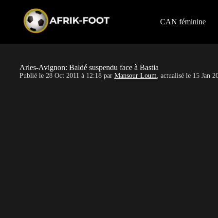
S
k
i
CAN féminine
p
t
o
c
o
Arles-Avignon: Baldé suspendu face à Bastia
n
Publié le
28 Oct 2011 à 12:18
par
Mansour Loum
, actualisé le
15 Jan 2
t
e
n
t