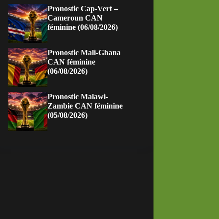
Pronostic Cap-Vert –
Cameroun CAN
féminine (06/08/2026)
Pronostic Mali-Ghana
CAN féminine
(06/08/2026)
Pronostic Malawi-
Zambie CAN féminine
(05/08/2026)