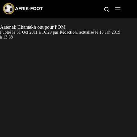
S
k
i
p
t
Arsenal: Chamakh out pour l’OM
CAN féminine
o
Publié le
31 Oct 2011 à 16:29
par
Rédaction
, actualisé le
15 Jan 2019
c
à 13:38
o
CAN 2027
n
t
Pays
e
n
t
Clubs
Classement
Paris sportifs