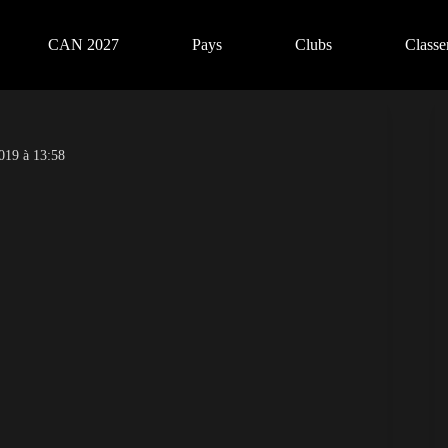
CAN 2027
Pays
Clubs
Class
019 à 13:58