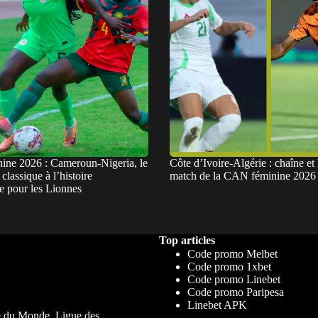
ne 2026 : Cameroun-Nigeria, le
Côte d’Ivoire-Algérie : chaîne et
classique à l’histoire
match de la CAN féminine 2026
e pour les Lionnes
Top articles
Code promo Melbet
Code promo 1xbet
Code promo Linebet
Code promo Paripesa
Linebet APK
upe du Monde, Ligue des