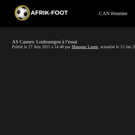
S
k
i
CAN féminine
p
t
o
c
o
AS Cannes: Louhoungou à l’essai
n
Publié le
27 Juin 2011 à 14:40
par
Mansour Loum
, actualisé le
15 Jan 2
t
e
n
t