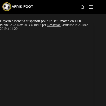
S
k
i
p
t
Bayern : Benatia suspendu pour un seul match en LDC
CAN féminine
o
Publié le
28 Nov 2014 à 10:12
par
Rédaction
, actualisé le
26 Mar
c
2019 à 14:20
o
CAN 2027
n
t
Pays
e
n
t
Clubs
Classement
Paris sportifs