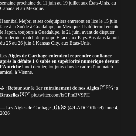
semaine prochaine du 11 juin au 19 juillet aux États-Unis, au
Canada et au Mexique.
Hannibal Mejbri et ses coéquipiers entreront en lice le 15 juin
face à la Suède à Guadalupe, au Mexique. Ils défieront ensuite
le Japon, toujours à Guadalupe, le 21 juin, avant de disputer
leur dernier match du groupe F face aux Pays-Bas dans la nuit
du 25 au 26 juin à Kansas City, aux États-Unis.
Les Aigles de Carthage entendent reprendre confiance
après la défaite 1-0 subie en supériorité numérique devant
l’Autriche
lundi dernier, toujours dans le cadre d’un match
amical, à Vienne.
⛳️ : 𝐑𝐞𝐭𝐨𝐮𝐫 𝐬𝐮𝐫 𝐥𝐞 𝟏𝐞𝐫 𝐞𝐧𝐭𝐫𝐚î𝐧𝐞𝐦𝐞𝐧𝐭 𝐝𝐞 𝐧𝐨𝐬 𝐀𝐢𝐠𝐥𝐞𝐬 🇹🇳🦅 𝐚
𝐁𝐫𝐮𝐱𝐞𝐥𝐥𝐞𝐬 🇧🇪
pic.twitter.com/lxCPmBV9PH
— Les Aigles de Carthage 🇹🇳🦅 (@LADCOfficiel)
June 4,
2026