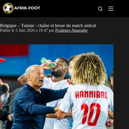
S
k
i
p
t
Belgique – Tunisie : chaîne et heure du match amical
CAN féminine
o
Publié le
5 Juin 2026 à 19:47
par
Prudence Ahanogbe
c
o
CAN 2027
n
t
Pays
e
n
t
Clubs
Classement
Paris sportifs