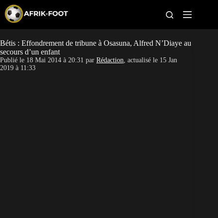
S
k
i
p
t
Bétis : Effondrement de tribune à Osasuna, Alfred N’Diaye au
CAN féminine
o
secours d’un enfant
c
Publié le
18 Mai 2014 à 20:31
par
Rédaction
, actualisé le
15 Jan
o
CAN 2027
2019 à 11:33
n
t
Pays
e
n
t
Clubs
Classement
Paris sportifs