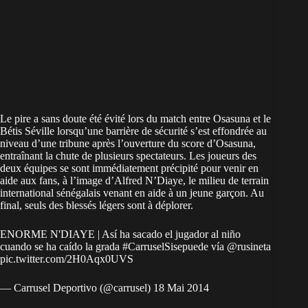
Le pire a sans doute été évité lors du match entre Osasuna et le
Bétis Séville lorsqu’une barrière de sécurité s’est effondrée au
niveau d’une tribune après l’ouverture du score d’Osasuna,
entraînant la chute de plusieurs spectateurs. Les joueurs des
deux équipes se sont immédiatement précipité pour venir en
aide aux fans, à l’image d’Alfred N’Diaye, le milieu de terrain
international sénégalais venant en aide à un jeune garçon. Au
final, seuls des blessés légers sont à déplorer.
ENORME N'DIAYE | Así ha sacado el jugador al niño
cuando se ha caído la grada
#CarruselSisepuede
vía
@rusineta
pic.twitter.com/2H0Aqx0UVS
— Carrusel Deportivo (@carrusel)
18 Mai 2014