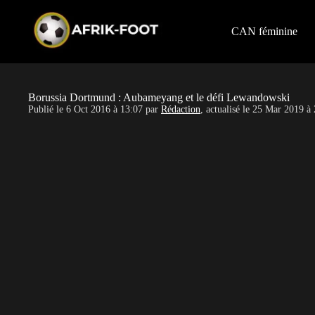
S
k
i
CAN féminine
p
t
o
c
o
Borussia Dortmund : Aubameyang et le défi Lewandowski
n
Publié le
6 Oct 2016 à 13:07
par
Rédaction
, actualisé le
25 Mar 2019 à 
t
e
n
t