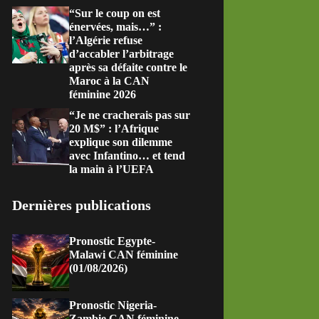
“Sur le coup on est
énervées, mais…” :
l’Algérie refuse
d’accabler l’arbitrage
après sa défaite contre le
Maroc à la CAN
féminine 2026
“Je ne cracherais pas sur
20 M$” : l’Afrique
explique son dilemme
avec Infantino… et tend
la main à l’UEFA
Dernières publications
Pronostic Egypte-
Malawi CAN féminine
(01/08/2026)
Pronostic Nigeria-
Zambie CAN féminine